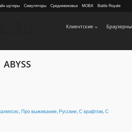
айн шутеры
Симуляторы
Средневековье
MOBA
Battle Royale
Клиентские
Браузерны
ABYSS
калипсис
,
Про выживание
,
Русские
,
С крафтом
,
С