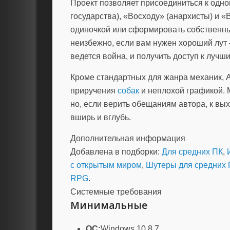
Проект позволяет присоединиться к одн
государства), «Восходу» (анархисты) и
одиночкой или сформировать собственн
неизбежно, если вам нужен хороший лут 
ведется война, и получить доступ к луч
Кроме стандартных для жанра механик, 
приручения
собак
и неплохой графикой. 
но, если верить обещаниям автора, к вы
вширь и вглубь.
Дополнительная информация
Добавлена в подборки:
Для средних ПК
,
с открытым миром
,
Шутеры для средних 
RPG
.
Системные требования
Минимальные
ОС:
Windows 10 8 7