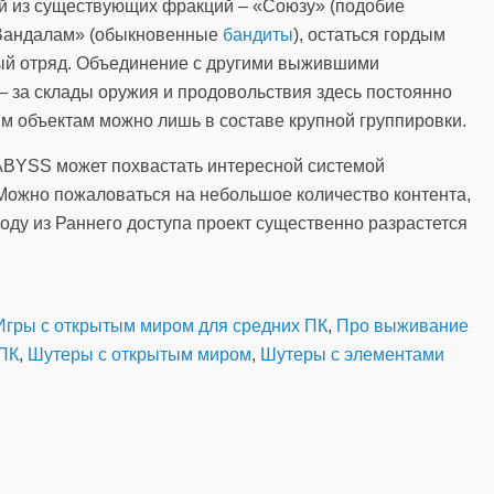
ой из существующих фракций – «Союзу» (подобие
 «Вандалам» (обыкновенные
бандиты
), остаться гордым
ый отряд. Объединение с другими выжившими
– за склады оружия и продовольствия здесь постоянно
шим объектам можно лишь в составе крупной группировки.
ABYSS может похвастать интересной системой
Можно пожаловаться на небольшое количество контента,
ходу из Раннего доступа проект существенно разрастется
Игры с открытым миром для средних ПК
,
Про выживание
ПК
,
Шутеры с открытым миром
,
Шутеры с элементами