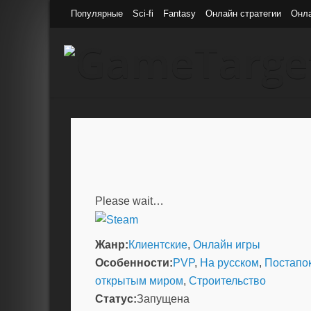
Популярные
Sci-fi
Fantasy
Онлайн стратегии
Онл
Please wait…
Жанр:
Клиентские
,
Онлайн игры
Особенности:
PVP
,
На русском
,
Постапо
открытым миром
,
Строительство
Статус:
Запущена