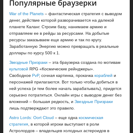
Популярные браузерки
War of the Planets
– фантастическая стратегия с выводом
денег, действие которой разворачивается на далекой
планете Каланг. Строим базу, нанимаем армию и
отправляем ее в рейды за ресурсами. На добытые
ресурсы заказываем еще армию и так по кругу.
Заработанную Энергию можно превращать в реальные
доллары по курсу 500 к 1.
Звездные Призраки
– эта браузерка создана по мотивам
культовой
RPG «Космические рейнджеры».
Свободное
PvP
, сочная картинка, прокачка
кораблей
и
персонажей прилагаются. Вот только чтобы добиться в
ней успеха (и тем более начать зарабатывать), придется
серьезно потратиться. Онлайн игры с выводом денег без
вложений – большая редкость, и
Звездные Призраки
лишь подтверждают это правило.
Astro Lords: Oort Cloud
– еще одна
космическая
стратегия
, в которой игроки выступают в роли
Астролордов – владельцев холодных астероидов в