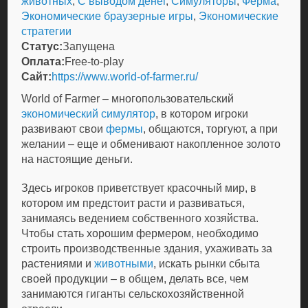
животных
,
С выводом денег
,
Симуляторы
,
Ферма
,
Экономические браузерные игры
,
Экономические
стратегии
Статус:
Запущена
Оплата:
Free-to-play
Сайт:
https://www.world-of-farmer.ru/
World of Farmer – многопользовательский
экономический симулятор
, в котором игроки
развивают свои
фермы
, общаются, торгуют, а при
желании – еще и обменивают накопленное золото
на настоящие деньги.
Здесь игроков приветствует красочный мир, в
котором им предстоит расти и развиваться,
занимаясь ведением собственного хозяйства.
Чтобы стать хорошим фермером, необходимо
строить производственные здания, ухаживать за
растениями и
животными
, искать рынки сбыта
своей продукции – в общем, делать все, чем
занимаются гиганты сельскохозяйственной