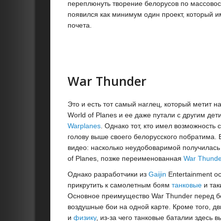
переплюнуть творение белорусов по массовости
появился как минимум один проект, который 
почета.
War Thunder
Это и есть тот самый наглец, который метит 
World of Planes и ее даже путали с другим д
Warplanes
. Однако тот, кто имел возможность 
голову выше своего белорусского побратима.
видео: насколько неудобоваримой получилась 
of Planes, позже переименованная
War Thunde
Однако разработчики из
Gaijin
Entertainment о
прикрутить к самолетным боям
танковые
и так
Основное преимущество War Thunder перед бе
воздушные бои на одной карте. Кроме того, д
и
физику
, из-за чего танковые баталии здесь 