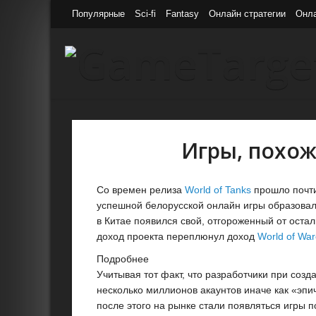
Популярные
Sci-fi
Fantasy
Онлайн стратегии
Онл
Игры, похож
Со времен релиза
World of Tanks
прошло почти
успешной белорусской онлайн игры образовал
в Китае появился свой, отгороженный от оста
доход проекта переплюнул доход
World of War
Подробнее
Учитывая тот факт, что разработчики при созд
несколько миллионов акаунтов иначе как «эпи
после этого на рынке стали появляться игры по