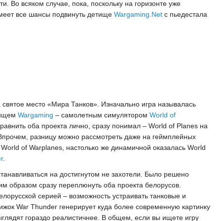
. Во всяком случае, пока, поскольку на горизонте уже
имеет все шансы подвинуть детище
Wargaming.Net
с пьедестала
на святое место «Мира Танков». Изначально игра называлась
етищем
Wargaming
– самолетным симулятором
World of
сравнить оба проекта лично, сразу понимал – World of Planes на
 Впрочем, разницу можно рассмотреть даже на геймплейных
World of Warplanes, настолько же динамичной оказалась World
r
.
станавливаться на достигнутом не захотели. Было решено
им образом сразу переплюнуть оба проекта белорусов.
лорусской серией – возможность устраивать танковые и
вижок War Thunder генерирует куда более современную картинку
выглядят гораздо реалистичнее. В общем, если вы ищете игру