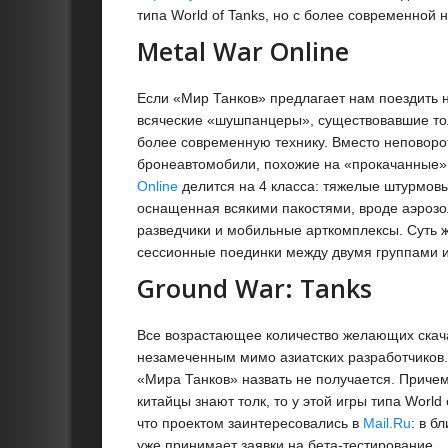
типа World of Tanks, но с более современной 
Metal War Online
Если «Мир Танков» предлагает нам поездить 
всяческие «шушпанцеры», существовавшие тол
более современную технику. Вместо неповоро
бронеавтомобили, похожие на «прокачанные» 
Online
делится на 4 класса: тяжелые штурмо
оснащенная всякими пакостями, вроде аэрозо
разведчики и мобильные арткомплексы. Суть ж
сессионные поединки между двумя группами игр
Ground War: Tanks
Все возрастающее количество желающих скачат
незамеченным мимо азиатских разработчиков. 
«Мира Танков» назвать не получается. Причем
китайцы знают толк, то у этой игры типа World
что проектом заинтересовались в
Mail.Ru
: в б
уже принимает заявки на бета-тестирование.