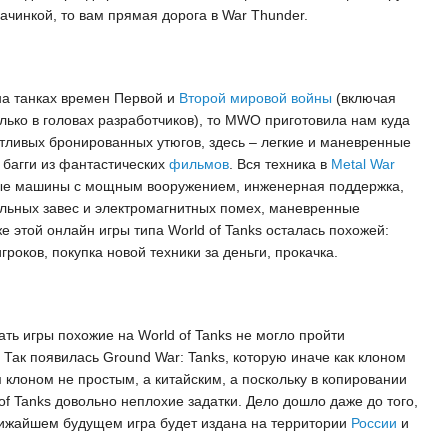
начинкой, то вам прямая дорога в War Thunder.
на танках времен Первой и
Второй мировой войны
(включая
ько в головах разработчиков), то MWO приготовила нам куда
тливых бронированных утюгов, здесь – легкие и маневренные
багги из фантастических
фильмов
. Вся техника в
Metal War
вые машины с мощным вооружением, инженерная поддержка,
льных завес и электромагнитных помех, маневренные
е этой онлайн игры типа World of Tanks осталась похожей:
оков, покупка новой техники за деньги, прокачка.
ь игры похожие на World of Tanks не могло пройти
Так появилась Ground War: Tanks, которую иначе как клоном
 клоном не простым, а китайским, а поскольку в копировании
 of Tanks довольно неплохие задатки. Дело дошло даже до того,
лижайшем будущем игра будет издана на территории
России
и