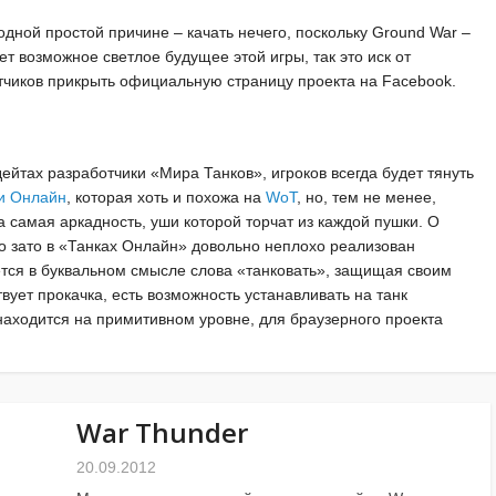
о одной простой причине – качать нечего, поскольку Ground War –
т возможное светлое будущее этой игры, так это иск от
тчиков прикрыть официальную страницу проекта на Facebook.
ейтах разработчики «Мира Танков», игроков всегда будет тянуть
и Онлайн
, которая хоть и похожа на
WoT
, но, тем не менее,
а самая аркадность, уши которой торчат из каждой пушки. О
 но зато в «Танках Онлайн» довольно неплохо реализован
ется в буквальном смысле слова «танковать», защищая своим
вует прокачка, есть возможность устанавливать на танк
находится на примитивном уровне, для браузерного проекта
War Thunder
20.09.2012