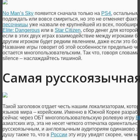
No Man’s Sky
появится сначала только на
PS4
, остальным
подождать или вовсе смириться, но это не отменяет факта 
песочницы
уже назвали ее крупнейшей из всех, пообшир
Elite: Dangerous
или в
Star Citizen
, сбор денег для которой
если в этих двух играх взаимодействие между игроками бу
другим игроком будет редким явлением, даже если это бол
Название игры говорит об этой особенности предельно че
остается многопользовательским. Так что, говоря словами 
silence – наслаждайтесь тишиной.
Самая русскоязычная
Такой заголовок отдает честь нашим локализаторам, кото
языков мира – корейским. Именно в Южной Корее разрабо
сейчас через ОБТ многопользовательскую ролевую игру
B
азиатских игр, эта не несет четкого отпечатка ориентально
русскоязычным, и англоязычным аудиториям одинаково заи
душу также то, что в
России
эту игру увидят скорее, чем на