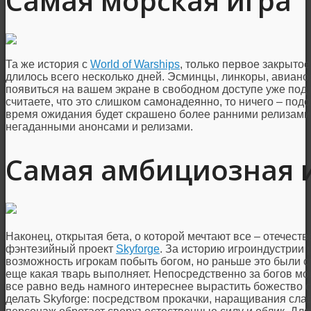
Самая морская игра
Та же история с
World of Warships
, только первое закрытое
длилось всего несколько дней. Эсминцы, линкоры, авиано
появиться на вашем экране в свободном доступе уже под 
считаете, что это слишком самонадеянно, то ничего – под
время ожидания будет скрашено более ранними релизами
негаданными анонсами и релизами.
Самая амбициозная 
Наконец, открытая бета, о которой мечтают все – отечес
фэнтезийный проект
Skyforge
. За историю игроиндустрии 
возможность игрокам побыть богом, но раньше это были ст
еще какая тварь выполняет. Непосредственно за богов м
все равно ведь намного интереснее вырастить божество с
делать Skyforge: посредством прокачки, наращивания сл