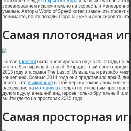
этой игре не будет
открытого мира
и разных классов автом
соревнованием исключительно на скорость и маневреннос
умелые. Авторы World of Speed хотели закончить проект к к
понимаете, почти позади. Пора бы уже и анонсировать чт
Самая плотоядная иг
Human
Element
была анонсирована еще в 2012 году, но по
что это был мрачный, серый, безрадостный проект вроде ка
2013 году эта самая The Last of Us вышла, и разработчик
концепцию. Осенью 2014 года они представили яркий, ди
понять, что
выживание
в этой версии зомби-апокалипсиса 
рассекание на
мотоциклах
только по открытым пространст
дулом к дулу, внешний вид героев только брутальный или
выйти где-то на просторах 2015 года.
Самая просторная иг