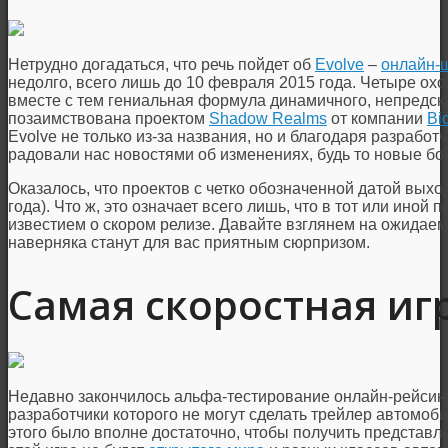
Нетрудно догадаться, что речь пойдет об
Evolve
–
онлайн-
недолго, всего лишь до 10 февраля 2015 года. Четыре охо
вместе с тем гениальная формула динамичного, непредск
позаимствована проектом
Shadow Realms
от компании
Bi
Evolve не только из-за названия, но и благодаря разработ
радовали нас новостями об изменениях, будь то новые б
Оказалось, что проектов с четко обозначенной датой выхо
года). Что ж, это означает всего лишь, что в тот или ино
известием о скором релизе. Давайте взглянем на ожидаем
наверняка станут для вас приятным сюрпризом.
Самая скоростная иг
Недавно закончилось альфа-тестирование онлайн-рейси
разработчики которого не могут сделать трейлер автомоб
этого было вполне достаточно, чтобы получить представле