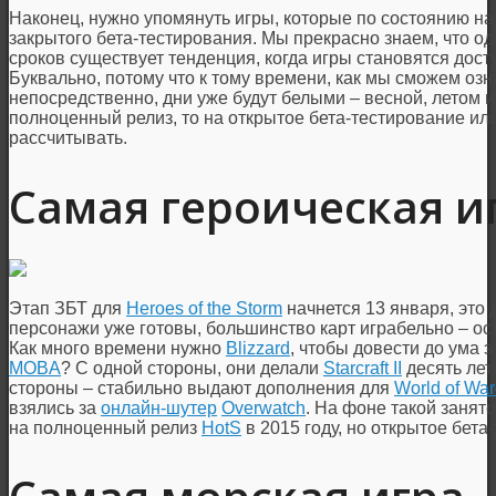
Наконец, нужно упомянуть игры, которые по состоянию на 
закрытого бета-тестирования. Мы прекрасно знаем, что 
сроков существует тенденция, когда игры становятся дост
Буквально, потому что к тому времени, как мы сможем оз
непосредственно, дни уже будут белыми – весной, летом и
полноценный релиз, то на открытое бета-тестирование ил
рассчитывать.
Самая героическая и
Этап ЗБТ для
Heroes of the Storm
начнется 13 января, это
персонажи уже готовы, большинство карт играбельно – ост
Как много времени нужно
Blizzard
, чтобы довести до ума 
MOBA
? С одной стороны, они делали
Starcraft II
десять лет
стороны – стабильно выдают дополнения для
World of War
взялись за
онлайн-шутер
Overwatch
. На фоне такой занят
на полноценный релиз
HotS
в 2015 году, но открытое бета