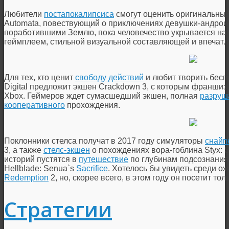
Любители
постапокалипсиса
смогут оценить оригинальный
Automata, повествующий о приключениях девушки-андроид
поработившими Землю, пока человечество укрывается на
геймплеем, стильной визуальной составляющей и впечат
Для тех, кто ценит
свободу действий
и любит творить бесп
Digital предложит экшен Crackdown 3, с которым франшиз
Xbox. Геймеров ждет сумасшедший экшен, полная
разруш
кооперативного
прохождения.
Поклонники стелса получат в 2017 году симуляторы
снайп
3, а также
стелс-экшен
о похождениях вора-гоблина Styx: 
историй пустятся в
путешествие
по глубинам подсознания
Hellblade: Senua`s
Sacrifice
. Хотелось бы увидеть среди о
Redemption
2, но, скорее всего, в этом году он посетит тол
Стратегии