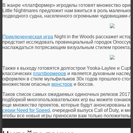
В жанре «платформер» игроделы готовят множество ориги
Little Nightmares предложит нам вжиться в роль маленькой
подводного судна, населенного огромными чудовищами-л
Приключенческая игра
Night in the Woods расскажет исто
предстоит исследовать провинциальный городок Опоссум-
наслаждаться потрясающим визуальным стилем проекта.
Также к выходу готовятся долгострои Yooka-Laylee и Cup
классических
платформеров
и является духовным наследн
оформлен в стиле мульфильмов 30х годов прошлого столе
множеством опасных
монстров
и боссов.
Таков список самых ожидаемых одиночных релизов 2017 г
подборкой многопользовательских игр вы можете ознако
еще множество проектов, которые будут анонсированы в 
серии Need for Speed
, очередной выпуск Call of Duty, и м
чтобы все новые игры приносили вам только положительн