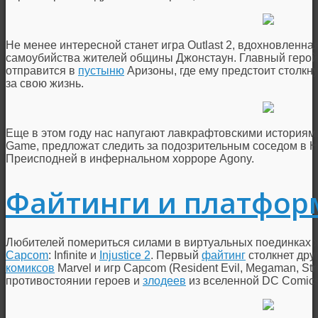
Не менее интересной станет игра Outlast 2, вдохновленн
самоубийства жителей общины Джонстаун. Главный герой,
отправится в
пустыню
Аризоны, где ему предстоит столкну
за свою жизнь.
Еще в этом году нас напугают лавкрафтовскими историями в 
Game, предложат следить за подозрительным соседом в Hel
Преисподней в инфернальном хорроре Agony.
Файтинги и платфо
Любителей помериться силами в виртуальных поединках ж
Capcom
: Infinite и
Injustice 2
. Первый
файтинг
столкнет дру
комиксов
Marvel и игр Capcom (Resident Evil, Megaman, Stre
противостоянии героев и
злодеев
из вселенной DC Comics