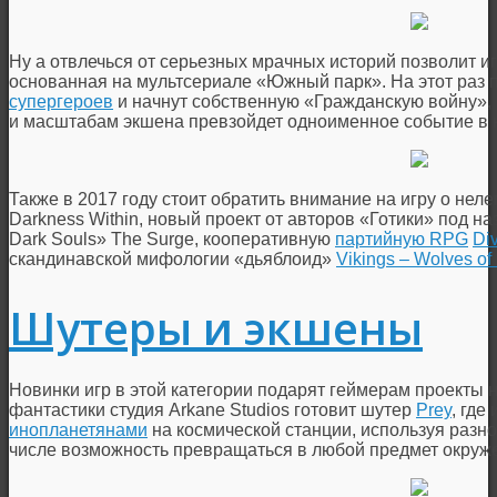
Ну а отвлечься от серьезных мрачных историй позволит иг
основанная на мультсериале «Южный парк». На этот раз 
супергероев
и начнут собственную «Гражданскую войну», 
и масштабам экшена превзойдет одноименное событие в 
Также в 2017 году стоит обратить внимание на игру о нел
Darkness Within, новый проект от авторов «Готики» под н
Dark Souls» The Surge, кооперативную
партийную RPG
Div
скандинавской мифологии «дьяблоид»
Vikings – Wolves of
Шутеры и экшены
Новинки игр в этой категории подарят геймерам проекты н
фантастики студия Arkane Studios готовит шутер
Prey
, где
инопланетянами
на космической станции, используя разно
числе возможность превращаться в любой предмет окруже