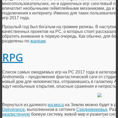
многопользовательских, но и одиночных игр: сингловый п
впечатлит необычными геймплейными механиками, да и пр
подключения к интернету. Именно для таких пользовател
игр 2017 года.
Прошлый год был богатым на громкие релизы. В наступи
качественных проектов на РС, о которых стоит рассказать
обратить внимание в первую очередь. Как обычно, для бо
разделены по
жанрам
.
RPG
Список самых ожидаемых игр на РС 2017 года в категор
Andromeda – продолжение фантастической саги от студии
новый дом для человечества, отправившись в галактику 
ждут необычные открытия, опасные сражения и непросты
Вернуться из далекого
космоса
на Землю можно будет в 
Deliverance
, выполненном в сеттинге
Средневековья
. Ра
реалистичную
боевую систему, живой мир и развитую сист