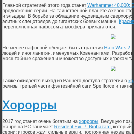
Главной стратегией этого года станет
Warhammer 40,000: D
продолжение серии. На таинственной планете Ахерон стол
и эльдары. В борьбе за обладание чудовищным сверхоружи
элитных спецотрядов до гигантских боевых машин.
Краси
переполненная пафосом атмосфера прилагаются.
Не менее пафосной обещает быть стратегия
Halo Wars 2
,
людей и инопланетян, именуемых Ковенантами. Разработ
масштабные сражения и множество доступных игрокам так
Также ожидается выход из Раннего доступа стратегии о
ко
релизы третьей части фэнтезийной саги Spellforce и такти
Хорорры
2017 год станет очень богатым на
хорроры
. Ведущую пози
жанре на РС занимает
Resident Evil 7: Biohazard
, который 
серии: игроков ждут сильные враги, постоянная нехватка 