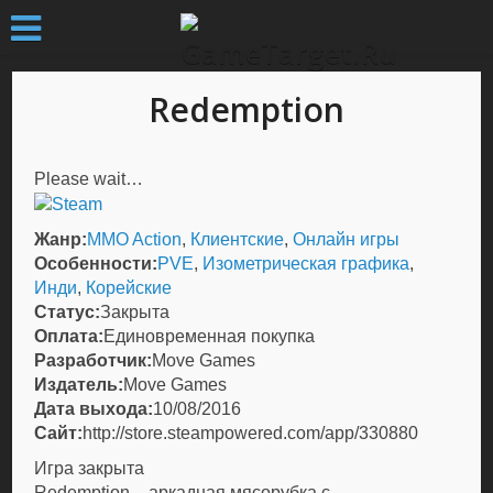
Redemption
Please wait…
Жанр:
MMO Action
,
Клиентские
,
Онлайн игры
Особенности:
PVE
,
Изометрическая графика
,
Инди
,
Корейские
Статус:
Закрыта
Оплата:
Единовременная покупка
Разработчик:
Move Games
Издатель:
Move Games
Дата выхода:
10/08/2016
Сайт:
http://store.steampowered.com/app/330880
Игра закрыта
Redemption
– аркадная мясорубка с