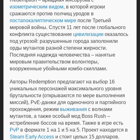
изометрическим видом
, в которой игроки
сражаются против полчищ уродов в
постапокалиптическом мире
после Третьей
мировой войны. Спустя 11 лет после глобального
конфликта существование
цивилизации
оказалось
под угрозой: разрушенные города заполонили
орды мутантов разной степени жирности.
Последняя надежда человечества – нанятые
мировым правительством волонтеры,
вооруженные убойными комбо-скиллами.
Авторы Redemption предлагают на выбор 16
уникальных персонажей максимального уровня
брутальности (открываются по мере выполнения
миссий), PvE-данжи для одиночного и партийного
прохождения, режим
выживания
с волнами
мутантов, а также особый мод Boss Rush –
истребление боссов на время. Также в игре есть
PvP
в формате 1 на 1 и 5 на 5. Проект находится в
Steam Early Access
и стоит целых 15 долларов.