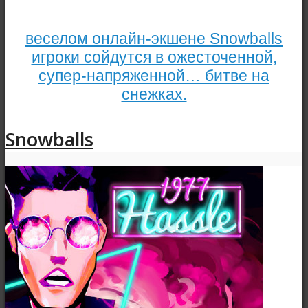
веселом онлайн-экшене Snowballs
игроки сойдутся в ожесточенной,
супер-напряженной… битве на
снежках.
Snowballs