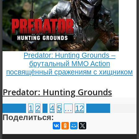
Predator: Hunting Grounds –
брутальный MMO Action
посвящённый сражениям с хищником
Predator: Hunting Grounds
Назад
1
2
3
4
5
…
12
Далее
Поделиться: