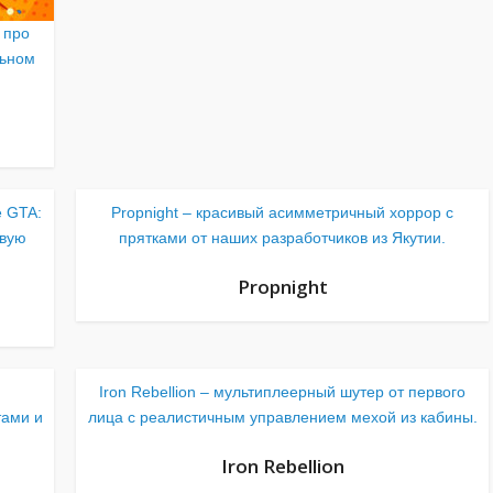
 про
льном
е GTA:
Propnight – красивый асимметричный хоррор с
овую
прятками от наших разработчиков из Якутии.
Propnight
Iron Rebellion – мультиплеерный шутер от первого
тами и
лица с реалистичным управлением мехой из кабины.
Iron Rebellion