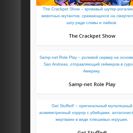
The Crackpet Show – кровавый шутер-рогалик
животных-мутантов, сражающихся на смерте
шоу ради славы и лайков.
The Crackpet Show
Samp-net Role Play – ролевой сервер на основ
San Andreas, отправляющий геймеров в сур
Америку.
Samp-net Role Play
Get Stuffed! – оригинальный мультяшный
асимметричный хоррор с убийцами, антагонис
жертвами в виде плюшевых игрушек.
Get Stuffed!