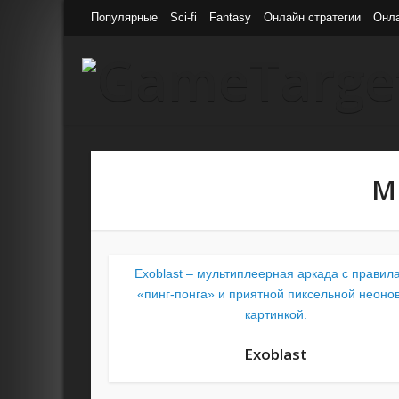
Популярные
Sci-fi
Fantasy
Онлайн стратегии
Онл
M
Exoblast – мультиплеерная аркада с правил
«пинг-понга» и приятной пиксельной неоно
картинкой.
Exoblast