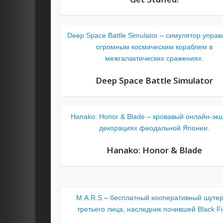
Deep Space Battle Simulator – симулятор упра
огромным космическим кораблем в
межгалактических сражениях.
Deep Space Battle Simulator
Hanako: Honor & Blade – кровавый онлайн-эк
декорациях феодальной Японии.
Hanako: Honor & Blade
M.A.R.S – бесплатный кооперативный шутер
третьего лица, наследник почившей Black Fi