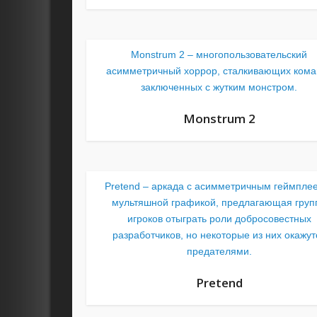
Monstrum 2 – многопользовательский
асимметричный хоррор, сталкивающих кома
заключенных с жутким монстром.
Monstrum 2
Pretend – аркада с асимметричным геймпле
мультяшной графикой, предлагающая груп
игроков отыграть роли добросовестных
разработчиков, но некоторые из них окажут
предателями.
Pretend