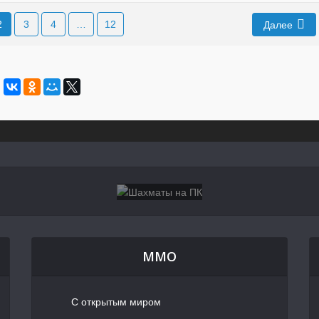
2
3
4
…
12
Далее
MMO
С открытым миром