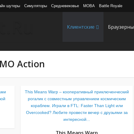
айн шутеры
Симуляторы
Средневековье
MOBA
Battle Royale
Клиентские
Браузерны
MO Action
ами
This Means Warp – кооперативный приключенческий
вой
рогалик с совместным управлением космическим
кораблем. Играли в FTL: Faster Than Light или
Overcooked? Любите провести вечер с друзьями за
интересной...
This Means Warp