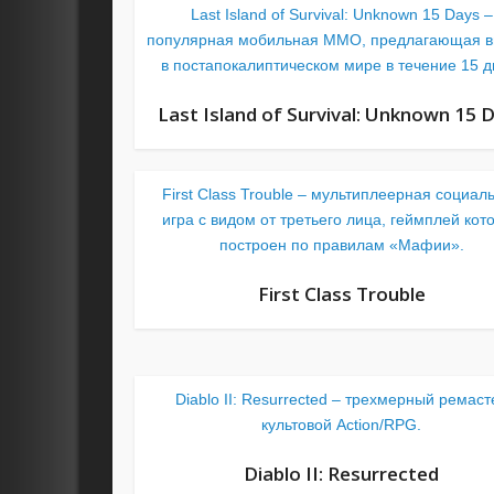
Last Island of Survival: Unknown 15 Days –
популярная мобильная MMO, предлагающая в
в постапокалиптическом мире в течение 15 д
Last Island of Survival: Unknown 15 
First Class Trouble – мультиплеерная социал
игра с видом от третьего лица, геймплей кот
построен по правилам «Мафии».
First Class Trouble
Diablo II: Resurrected – трехмерный ремаст
культовой Action/RPG.
Diablo II: Resurrected