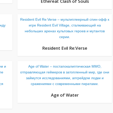
Ethereal: Clash of Souls
Resident Evil Re:Verse – мультиплеерный спин-офф к
нду
игре Resident Evil Village, сталкивающий на
небольших аренах культовых героев и мутантов
серии.
Resident Evil Re:Verse
ем и
Age of Water – постапокалиптическая MMO,
пе
отправляющая геймеров в затопленный мир, где они
займутся исследованиями, апгрейдом лодки и
ся
сражениями с современными пиратами.
Age of Water