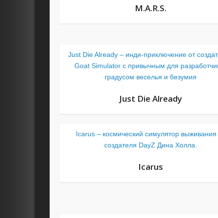
M.A.R.S.
Just Die Already – инди-приключение от созда
Goat Simulator с привычным для разработчи
градусом веселья и безумия
Just Die Already
Icarus – космический симулятор выживания
создателя DayZ Дина Холла.
Icarus