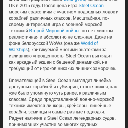
ПК в 2015 году. Посвящена игра
Steel Ocean
морским сражениям с участием подводных лодок и
кораблей различных классов. Масштабная, по-
своему интересная игра с военной морской
техникой
Второй Мировой войны
, но не слишком
реалистичная и абсолютно не сложная. Даже на
фоне белорусской WoWs (она же
World of
Warships
), критикуемой многими знатоками за
излишнюю упрощенность, Steel Ocean выглядит
как аркадный экшен с бешеной динамикой, не
требующий от игроков никаких лишних заморочек.
Впечатляющей в Steel Ocean выглядит линейка
доступных кораблей и субмарин, относящихся, как
уже было упомянуто чуть ранее, к различным
классам. Среди представленной военно-морской
техники имеются линкоры, крейсеры, линейные
корабли, эсминцы и самые разные подлодки.
Радует наличие в Steel Ocean легендарных судов,
принимавших участие во многих крупных