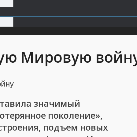
ую Мировую войн
ставила значимый
Потерянное поколение»,
строения, подъем новых