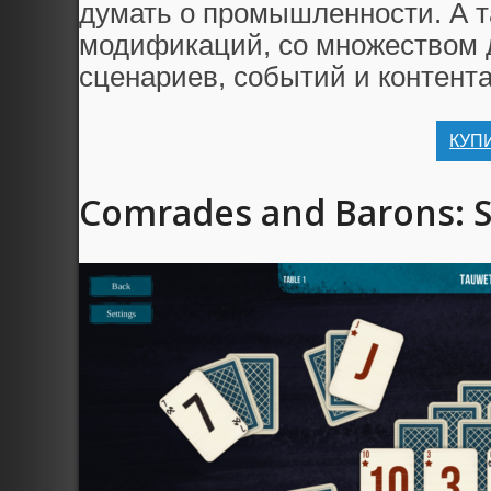
думать о промышленности. А т
модификаций, со множеством 
сценариев, событий и контента
КУП
Comrades and Barons: So