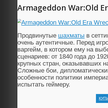
Armageddon War:Old Er
Продвинутые
шахматы
в сетти
очень аутентичные. Перед игр
варгейм, в котором ему на выб
сценариев: от 1840 года до 19
крупных стран, оказывавших н
Сложные бои, дипломатические
особенности политики империа
испытать геймеру.
КУП