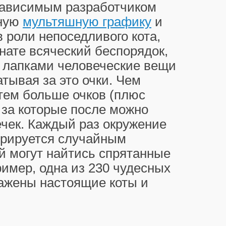
езависимым разработчиком
вную
мультяшную графику
и
в роли непоседливого кота,
нате всяческий беспорядок,
 лапками человеческие вещи
тывая за это очки. Чем
тем больше очков (плюс
 за которые после можно
чек. Каждый раз окружение
ерируется случайным
й могут найтись спрятанные
имер, одна из 230 чудесных
ажены настоящие коты и