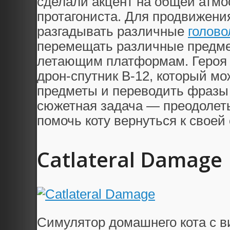
сделали акцент на общей атмо
протагониста. Для продвижения
разгадывать различные
голово
перемещать различные предме
летающим платформам. Героя
дрон-спутник В-12, который м
предметы и переводить фразы 
сюжетная задача — преодолеть
помочь коту вернуться к своей 
Catlateral Damage
Симулятор домашнего кота с в