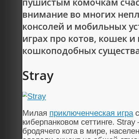
пушистым комочкам счас
внимание во многих непл
консолей и мобильных ус
играх про котов, кошек 
кошкоподобных существах
Stray
Милая
приключенческая игра
с
киберпанковом сеттинге. Stray
бродячего кота в мире, насел