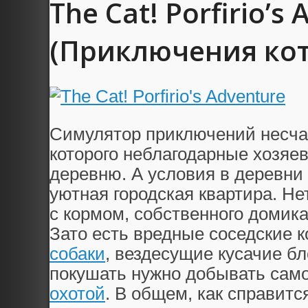
The Cat! Porfirio’s
(Приключения кот
Симулятор приключений несчаст
которого неблагодарные хозяе
деревню. А условия в деревни 
уютная городская квартира. Не
с кормом, собственного домик
Зато есть вредные соседские 
собаки
, вездесущие кусачие бл
покушать нужно добывать сам
охотой
. В общем, как справит