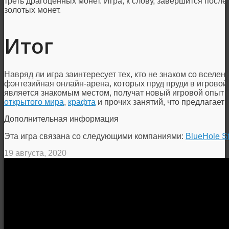
треть драгоценных монет. Игра, к слову, завершится после 
золотых монет.
Итог
Навряд ли игра заинтересует тех, кто не знаком со вселе
фэнтезийная онлайн-арена, которых пруд пруди в игровой 
является знакомым местом, получат новый игровой опыт и
открытого мира
,
крафта
и прочих занятий, что предлага
Дополнительная информация
Эта игра связана со следующими компаниями:
BlueHole S
19 августа, 2020