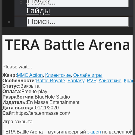
Гайды
TERA Battle Arena
Please wait…
Жанр:
MMO Action
,
Клиентские
,
Онлайн игры
Особенности:
Battle Royale
,
Fantasy
,
PVP
,
Азиатские
,
Крас
Статус:
Закрыта
Оплата:
Free-to-play
Разработчик:
BlueHole Studio
Издатель:
En Masse Entertainment
Дата выхода:
01/11/2020
Сайт:
https://tera.enmasse.com/
Игра закрыта
TERA Battle Arena
– мультиплеерный
экшен
по вселенной 