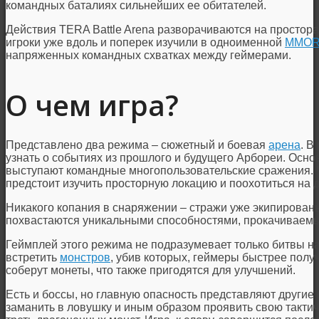
командных баталиях сильнейших ее обитателей.
Действия
TERA Battle Arena
разворачиваются на простора
игроки уже вдоль и поперек изучили в одноименной
MMO
напряженных командных схватках между геймерами.
О чем игра?
Представлено два режима – сюжетный и боевая
арена
. В
узнать о событиях из прошлого и будущего Арбореи. Осно
выступают командные многопользовательские сражения. 
предстоит изучить просторную локацию и поохотиться на д
Никакого копания в снаряжении – стражи уже экипированы 
похвастаются уникальными способностями, прокачиваемы
Геймплей этого режима не подразумевает только битвы н
встретить
монстров
, убив которых, геймеры быстрее полу
соберут монеты, что также пригодятся для улучшений.
Есть и боссы, но главную опасность представляют другие и
заманить в ловушку и иным образом проявить свою тактичн