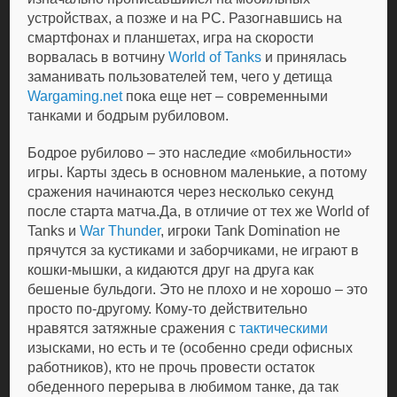
устройствах, а позже и на PC. Разогнавшись на
смартфонах и планшетах, игра на скорости
ворвалась в вотчину
World of Tanks
и принялась
заманивать пользователей тем, чего у детища
Wargaming.net
пока еще нет – современными
танками и бодрым рубиловом.
Бодрое рубилово – это наследие «мобильности»
игры. Карты здесь в основном маленькие, а потому
сражения начинаются через несколько секунд
после старта матча.Да, в отличие от тех же World of
Tanks и
War Thunder
, игроки Tank Domination не
прячутся за кустиками и заборчиками, не играют в
кошки-мышки, а кидаются друг на друга как
бешеные бульдоги. Это не плохо и не хорошо – это
просто по-другому. Кому-то действительно
нравятся затяжные сражения с
тактическими
изысками, но есть и те (особенно среди офисных
работников), кто не прочь провести остаток
обеденного перерыва в любимом танке, да так