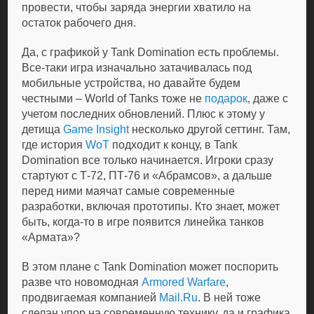
провести, чтобы заряда энергии хватило на
остаток рабочего дня.
Да, с графикой у Tank Domination есть проблемы.
Все-таки игра изначально затачивалась под
мобильные устройства, но давайте будем
честными – World of Tanks тоже не
подарок
, даже с
учетом последних обновлений. Плюс к этому у
детища
Game Insight
несколько другой сеттинг. Там,
где история
WoT
подходит к концу, в Tank
Domination все только начинается. Игроки сразу
стартуют с Т-72, ПТ-76 и «Абрамсов», а дальше
перед ними маячат самые современные
разработки, включая прототипы. Кто знает, может
быть, когда-то в игре появится линейка танков
«Армата»?
В этом плане с Tank Domination может поспорить
разве что новомодная
Armored Warfare
,
продвигаемая компанией
Mail.Ru
. В ней тоже
сделан упор на современную технику, да и графика