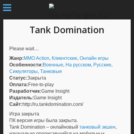
Tank Domination
Please wait…
Жанр:
MMO Action
,
Клиентские
,
Онлайн игры
Особенности:
Военные
,
На русском
,
Русские
,
Симуляторы
,
Танковые
Статус:
Закрыта
Оплата:
Free-to-play
Разработчик:
Game Insight
Издатель:
Game Insight
Сайт:
http://ru.tankdomination.com/
Игра закрыта
ПК версия игры была закрыта.
Tank Domination – онлайновый
танковый
экшен
,
изначально прописавшийся на мобильных