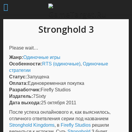
Stronghold 3
Please wait…
Жанр:
Одиночные игры
Особенности:
RTS (одиночные)
,
Одиночные
стратегии
Статус:
Запущена
Оплата:
Единовременная покупка
Разработчик:
Firefly Studios
Издатель:
7Sixty
Дата выхода:
25 октября 2011
После успеха онлайнового и, как выяснилось,
отличного ответвления серии под названием
Stronghold Kingdoms
, в
Firefly Studios
решили
вернуться к истокам. Суть
Stronghold
3 будет