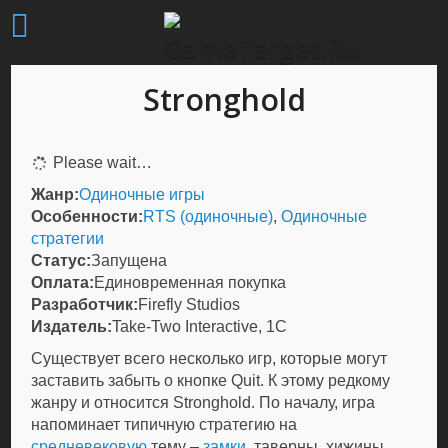
Stronghold
Please wait…
Жанр:
Одиночные игры
Особенности:
RTS (одиночные)
,
Одиночные
стратегии
Статус:
Запущена
Оплата:
Единовременная покупка
Разработчик:
Firefly Studios
Издатель:
Take-Two Interactive, 1С
Существует всего несколько игр, которые могут
заставить забыть о кнопке Quit. К этому редкому
жанру и относится Stronghold. По началу, игра
напоминает типичную стратегию на
средневековую
тему –
замки
, таверны, хижины,