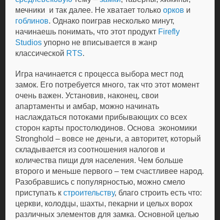
мечники и так далее. Не хватает только
орков
и
гоблинов
. Однако поиграв несколько минут,
начинаешь понимать, что этот продукт
Firefly
Studios
упорно не вписывается в жанр
классической
RTS
.
Игра начинается с процесса выбора мест под
замок. Его потребуется много, так что этот момент
очень важен. Установив, наконец, свои
апартаменты и амбар, можно начинать
наслаждаться потоками прибывающих со всех
сторон карты простолюдинов. Основа экономики
Stronghold – вовсе не деньги, а авторитет, который
складывается из соотношения налогов и
количества пищи для населения. Чем больше
второго и меньше первого – тем счастливее народ.
Разобравшись с популярностью, можно смело
приступать к
строительству
, благо строить есть что:
церкви, колодцы, шахты, пекарни и целых ворох
различных элементов для замка. Основной целью