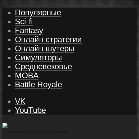
Популярные
Sci-fi
Fantasy
Онлайн стратегии
Онлайн шутеры
Симуляторы
Средневековье
MOBA
Battle Royale
VK
YouTube