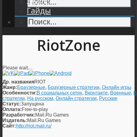
Гайды
RiotZone
Please wait…
Др. названия
RIOT
Жанр:
Браузерные
,
Браузерные стратегии
,
Онлайн игры
Особенности:
В социальных сетях
,
Вконтакте
,
Военные
,
В
стратегии
,
На русском
,
Онлайн стратегии
,
Русские
Статус:
Запущена
Оплата:
Free-to-play
Разработчик:
Mail.Ru Games
Издатель:
Mail.Ru Games
Сайт:
http://riot.mail.ru/