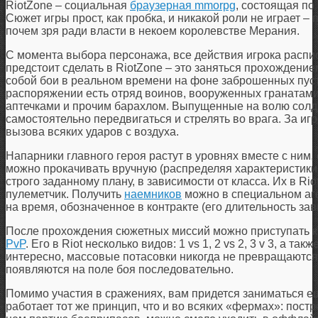
RiotZone – социальная
браузерная mmorpg
, состоящая по
Сюжет игры прост, как пробка, и никакой роли не играет – 
почем зря ради власти в некоем королевстве Мерания.
С момента выбора персонажа, все действия игрока распис
предстоит сделать в RiotZone – это заняться прохожден
собой бои в реальном времени на фоне заброшенных пуст
распоряжении есть отряд воинов, вооруженных гранатами
аптечками и прочим барахлом. Выпущенные на волю солд
самостоятельно передвигаться и стрелять во врага. За иг
вызова всяких ударов с воздуха.
Напарники главного героя растут в уровнях вместе с ним,
можно прокачивать вручную (распределяя характеристики 
строго заданному плану, в зависимости от класса. Их в Rio
пулеметчик. Получить
наемников
можно в специальном аге
на время, обозначенное в контракте (его длительность зав
После прохождения сюжетных миссий можно приступать к 
PvP
. Его в Riot несколько видов: 1 vs 1, 2 vs 2, 3 v 3, а т
интересно, массовые потасовки никогда не превращаются 
появляются на поле боя последовательно.
Помимо участия в сражениях, вам придется заниматься е
работает тот же принцип, что и во всяких «фермах»: постр