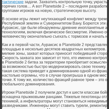
тактические
задачи. Захватить контрольную точку, украсть
горячих голов… А вот
Planetside 2
– последняя разработка
группами игроков на новую, стратегическую высоту.
В основе игры лежит неутихающий конфликт между тремя
Республикой землян и Суверенитетом Вану. Борются эти р
Аураксис, где были обнаружены древние инопланетные а
технологиям, включая физическое бессмертие. Именно о
человечеству окончательно съехать с тормозов и начать 
Как и в первой части, Аураксис в
Planetside 2
представлена
площадью в несколько десятков квадратных километров. 
мелкие зоны, захват которых приносит победившей сторон
Скорость захвата зон зависит от того, кто именно контрол
в
Planetside 2
битва за территории приобретает осмыслен
за возможностью быстро модернизировать свою технику. 
такая система приведет к доминированию одной из фракц
настолько огромны, что в случае проигрыша в одном месте
точке. К тому же, количество фракций равное трем – это о
глобального доминирования.
Игроки
Planetside 2
получили доступ к шести классам бойц
оснащена прыжковыми ранцами. Тяжелые пехотинцы отли
техникой, а инфильтраторы могут становиться невидимыми
разведчиками. Инженеры могут ставить турели, ремонтиро