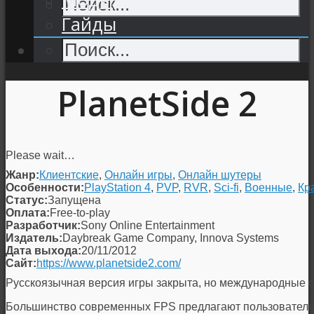
Гайды
PlanetSide 2
Please wait…
Жанр:
Клиентские
,
Онлайн игры
,
Онлайн шутеры
Особенности:
PlayStation 4
,
PVP
,
RVR
,
Sci-fi
,
Военные
,
Кр
Статус:
Запущена
Оплата:
Free-to-play
Разработчик:
Sony Online Entertainment
Издатель:
Daybreak Game Company, Innova Systems
Дата выхода:
20/11/2012
Сайт:
https://www.planetside2.com/
Русскоязычная версия игры закрыта, но международные с
Большинство современных FPS предлагают пользователя