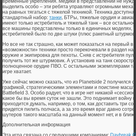
временные укрепления. Медики в представлении не нуждаю
выделить особо – эти ребята управляют огромными мех
на равных тягаться с тяжелой техникой. Техника доступна
стандартный набор:
танки
, БТРы, тяжелые орудия и авиа
имеют только истребитель и тяжелый танк – все остальное
все машины представлены только в единичных моделях, а 
истребителей было по две штуки (плюс ракетный штурмови
Но все не так страшно, как может показаться на первый вз
«возможности» техники просто перекочевали в раздел нав
оружие и экипировка для пехоты. Сняв с истребителя пуле
получить тот же штурмовик. А установив на танк скоростр
полноценное орудие ПВО. С остальными экземплярами та ж
игре хватает.
Уже сейчас можно сказать, что из
Planetside 2
получился о
графикой, стратегическими элементами и поистине масшт
Battlefield 3. Особо радует, что в игре нет никакой «сесси
какое бы вы время суток не зашли. Это поднимает войну н
приходится думать, например, о том, как доставить три со
придется пилить полчаса, а за это время враг давно сотре
шутеров такого масштаба на данный момент нет, и в ближ
Дополнительная информация
Эта игра связана со следующими компаниями:
Daybreak 