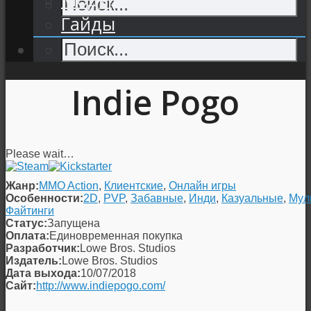
Гайды
Indie Pogo
Please wait…
Жанр:
MMO Action
,
Клиентские
,
Онлайн игры
Особенности:
2D
,
PVP
,
Забавные
,
Инди
,
Казуальные
,
Мул
Файтинги
Статус:
Запущена
Оплата:
Единовременная покупка
Разработчик:
Lowe Bros. Studios
Издатель:
Lowe Bros. Studios
Дата выхода:
10/07/2018
Сайт:
http://www.indiepogo.com/