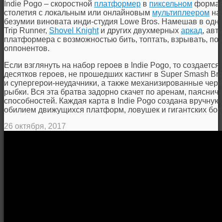
Indie Pogo – скоростной
платформер
в
пиксельном
формате
столетия с локальным или онлайновым
мультиплеером
на 
безумии виновата инди-студия Lowe Bros. Намешав в одн
Trip Runner,
Shovel Knight
и других двухмерных
аркад
, ав
платформера с возможностью бить, топтать, взрывать, под
оппонентов.
Если взглянуть на набор героев в Indie Pogo, то создаетс
десятков героев, не прошедших кастинг в Super Smash Bros
и супергерои-неудачники, а также механизированные чер
рыбки. Вся эта братва задорно скачет по аренам, паяснича
способностей. Каждая карта в Indie Pogo создана вручную
обилием движущихся платформ, ловушек и гигантских бос
26 октября, 2017