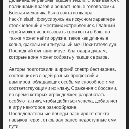
дальнейшие районы падшей земли, сталкивается с
полчищами врагов и решает новые головоломки.
Боевая механика была взята из жанра
hack’n’slash, фокусируясь на искусном характере
столкновений и жестоких истреблениях. Главный
герой может использовать свои когти в бою, но
также может найти оружие, такое как длинные
копья, факелы или титульный меч Похитителя душ.
Последний функционирует благодаря душам,
которые воин может собрать у павших врагов.
Авторы подготовили широкий спектр бестиариев,
состоящих из людей разных профессий и
вампиров, обладающих особыми способностями,
соответствующими их клану. Сражения с боссами,
во время которых игрок должен разработать
особую тактику, чтобы добиться успеха, добавляет
в игру некоторое разнообразие.
Последовательные победы расширяют спектр
навыков героя, открывая ранее недоступные ему
пути.