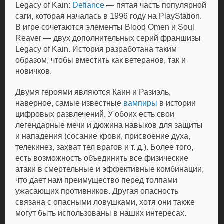
Legacy of Kain:
Defiance
— пятая часть популярной
саги, которая началась в 1996 году на PlayStation.
В игре сочетаются элементы Blood Omen и Soul
Reaver — двух дополнительных серий франшизы
Legacy of Kain. История разработана таким
образом, чтобы вместить как ветеранов, так и
новичков.
Двумя героями являются Каин и Разиэль,
наверное, самые известные
вампиры
в истории
цифровых развлечений. У обоих есть свои
легендарные мечи и дюжина навыков для защиты
и нападения (сосание крови, присвоение духа,
телекинез, захват тел врагов и т. д.). Более того,
есть возможность объединить все физические
атаки в смертельные и эффективные комбинации,
что дает нам преимущество перед толпами
ужасающих противников. Другая опасность
связана с опасными ловушками, хотя они также
могут быть использованы в наших интересах.