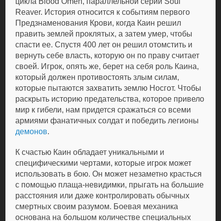
цикла Blood Omen, параллельной серии Soul
Reaver. История относится к событиям первого
Предзнаменования Крови, когда Каин решил
править землей проклятых, а затем умер, чтобы
спасти ее. Спустя 400 лет он решил отомстить и
вернуть себе власть, которую он по праву считает
своей. Игрок, опять же, берет на себя роль Каина,
который должен противостоять злым силам,
которые пытаются захватить землю Носгот. Чтобы
раскрыть историю предательства, которое привело
мир к гибели, нам придется сражаться со всеми
армиями фанатичных солдат и победить легионы
демонов
.
К счастью Каин обладает уникальными и
специфическими чертами, которые игрок может
использовать в бою. Он может незаметно красться
с помощью плаща-невидимки, прыгать на большие
расстояния или даже контролировать обычных
смертных своим разумом. Боевая механика
основана на большом количестве специальных