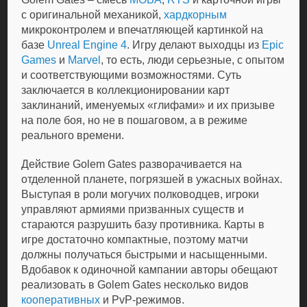
с оригинальной механикой,
хардкорным
микроконтролем и впечатляющей картинкой на
базе
Unreal Engine 4
. Игру делают выходцы из
Epic
Games
и
Marvel
, то есть, люди серьезные, с опытом
и соответствующими возможностями. Суть
заключается в коллекционировании карт
заклинаний, именуемых «глифами» и их призыве
на поле боя, но не в пошаговом, а в режиме
реального времени.
Действие Golem Gates разворачивается на
отделенной планете, погрязшей в ужасных войнах.
Выступая в роли могучих полководцев, игроки
управляют армиями призванных существ и
стараются разрушить базу противника. Карты в
игре достаточно компактные, поэтому матчи
должны получаться быстрыми и насыщенными.
Вдобавок к одиночной кампании авторы обещают
реализовать в Golem Gates несколько видов
кооперативных
и PvP-режимов.