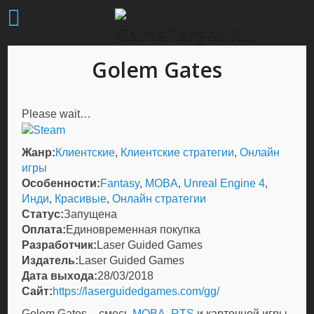
Golem Gates
Please wait…
Жанр:
Клиентские
,
Клиентские стратегии
,
Онлайн
игры
Особенности:
Fantasy
,
MOBA
,
Unreal Engine 4
,
Инди
,
Красивые
,
Онлайн стратегии
Статус:
Запущена
Оплата:
Единовременная покупка
Разработчик:
Laser Guided Games
Издатель:
Laser Guided Games
Дата выхода:
28/03/2018
Сайт:
https://laserguidedgames.com/gg/
Golem Gates – смесь
MOBA
,
RTS
и карточной игры