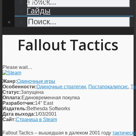
Гайды
Fallout Tactics
Please wait…
Жанр:
Одиночные игры
Особенности:
Одиночные стратегии
,
Постапокалипсис
,
Та
Статус:
Запущена
Оплата:
Единовременная покупка
Разработчик:
14° East
Издатель:
Bethesda Softworks
Дата выхода:
1/03/2001
Сайт:
Страница в Steam
Fallout Tactics – вышедшая в далеком 2001 году
тактическ