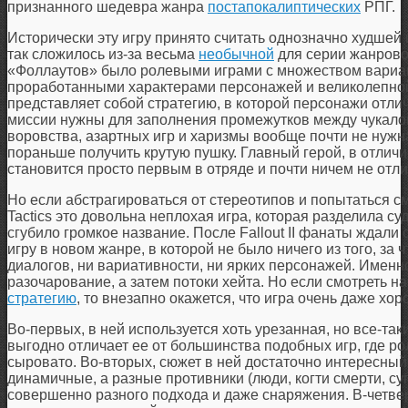
признанного шедевра жанра
постапокалиптических
РПГ.
Исторически эту игру принято считать однозначно худшей 
так сложилось из-за весьма
необычной
для серии жанрово
«Фоллаутов» было ролевыми играми с множеством вариа
проработанными характерами персонажей и великолепной 
представляет собой стратегию, в которой персонажи отли
миссии нужны для заполнения промежутков между чукалов
воровства, азартных игр и харизмы вообще почти не нужна
пораньше получить крутую пушку. Главный герой, в отлич
становится просто первым в отряде и почти ничем не отл
Но если абстрагироваться от стереотипов и попытаться см
Tactics это довольна неплохая игра, которая разделила су
сгубило громкое название. После Fallout II фанаты ждали
игру в новом жанре, в которой не было ничего из того, за
диалогов, ни вариативности, ни ярких персонажей. Имен
разочарование, а затем потоки хейта. Но если смотреть на
стратегию
, то внезапно окажется, что игра очень даже хо
Во-первых, в ней используется хоть урезанная, но все-таки
выгодно отличает ее от большинства подобных игр, где ро
сыровато. Во-вторых, сюжет в ней достаточно интересный к
динамичные, а разные противники (люди, когти смерти, с
совершенно разного подхода и даже снаряжения. В-четвер