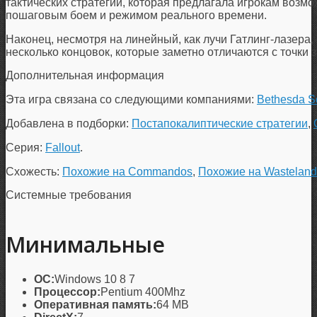
тактических стратегий, которая предлагала игрокам воз
пошаговым боем и режимом реального времени.
Наконец, несмотря на линейный, как лучи Гатлинг-лазера,
несколько концовок, которые заметно отличаются с точки зр
Дополнительная информация
Эта игра связана со следующими компаниями:
Bethesda S
Добавлена в подборки:
Постапокалиптические стратегии
,
Серия:
Fallout
.
Схожесть:
Похожие на Commandos
,
Похожие на Wasteland
Системные требования
Минимальные
ОС:
Windows 10 8 7
Процессор:
Pentium 400Mhz
Оперативная память:
64 MB