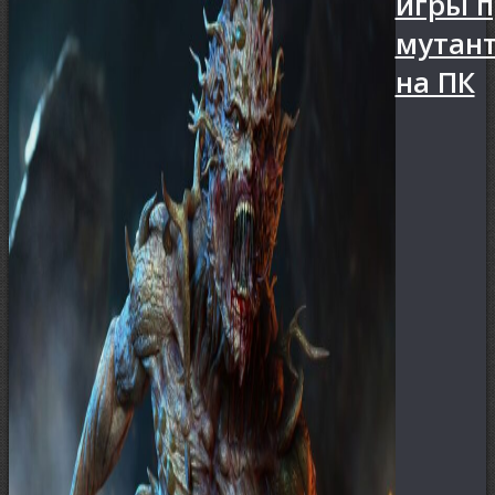
игры п
мутан
на ПК