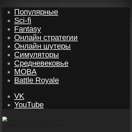
Популярные
Sci-fi
Fantasy
Онлайн стратегии
Онлайн шутеры
Симуляторы
Средневековье
MOBA
Battle Royale
VK
YouTube