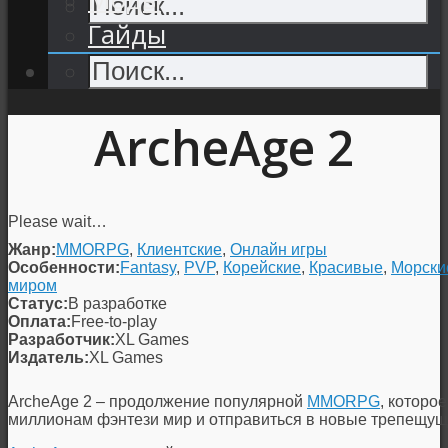
Гайды
ArcheAge 2
Please wait…
Жанр:
MMORPG
,
Клиентские
,
Онлайн игры
Особенности:
Fantasy
,
PVP
,
Корейские
,
Красивые
,
Морски
миром
Статус:
В разработке
Оплата:
Free-to-play
Разработчик:
XL Games
Издатель:
XL Games
ArcheAge 2
– продолжение популярной
MMORPG
, которо
миллионам фэнтези мир и отправиться в новые трепещущ