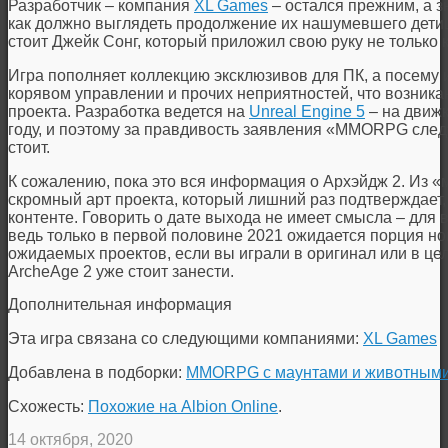
Разработчик – компания
XL Games
– остался прежним, а з
как должно выглядеть продолжение их нашумевшего детища
стоит Джейк Сонг, который приложил свою руку не только к
Игра пополняет коллекцию эксклюзивов для ПК, а посему 
корявом управлении и прочих неприятностей, что возник
проекта. Разработка ведется на
Unreal Engine 5
– на движк
году, и поэтому за правдивость заявления «MMORPG сле
стоит.
К сожалению, пока это вся информация о Архэйдж 2. Из 
скромный арт проекта, который лишний раз подтверждает,
контенте. Говорить о дате выхода не имеет смысла – для 
ведь только в первой половине 2021 ожидается порция н
ожидаемых проектов, если вы играли в оригинал или в це
ArcheAge 2 уже стоит занести.
Дополнительная информация
Эта игра связана со следующими компаниями:
XL Games
Добавлена в подборки:
MMORPG с маунтами и животным
Схожесть:
Похожие на Albion Online
.
14 октября, 2020