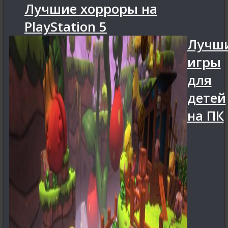
Лучшие хорроры на
PlayStation 5
Лучш
игры
для
детей
на ПК