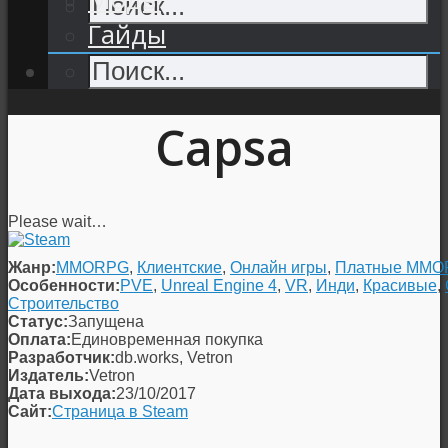
Гайды
Capsa
Please wait…
Жанр:
MMORPG
,
Клиентские
,
Онлайн игры
,
Платные MM
Особенности:
PVE
,
Unreal Engine 4
,
VR
,
Инди
,
Красивые
,
Строительство
Статус:
Запущена
Оплата:
Единовременная покупка
Разработчик:
db.works, Vetron
Издатель:
Vetron
Дата выхода:
23/10/2017
Сайт:
Страница в Steam