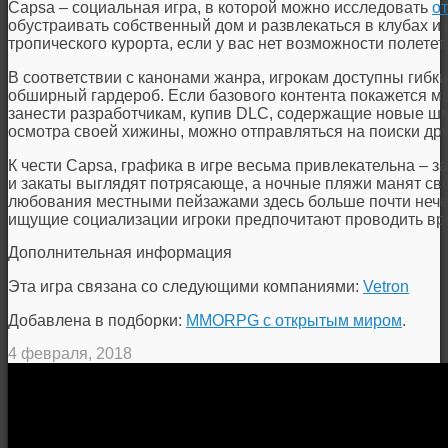
Capsa – социальная игра, в которой можно исследовать
о
обустраивать собственный дом и развлекаться в клубах и
тропического курорта, если у вас нет возможности полете
В соответствии с канонами жанра, игрокам доступны гибк
обширный гардероб. Если базового контента покажется м
занести разработчикам, купив DLC, содержащие новые ш
осмотра своей хижины, можно отправляться на поиски дру
К чести Capsa, графика в игре весьма привлекательна – з
и закаты выглядят потрясающе, а ночные пляжи манят св
любования местными пейзажами здесь больше почти нечем 
ищущие социализации игроки предпочитают проводить вр
Дополнительная информация
Эта игра связана со следующими компаниями:
Vetron
Добавлена в подборки:
MMORPG с открытым миром
.
4 февраля, 2018