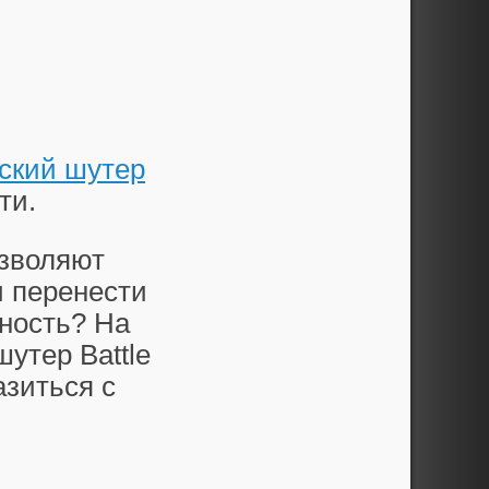
ский шутер
ти.
зволяют
и перенести
ность? На
утер Battle
азиться с