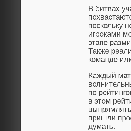
В битвах уч
похвастаютс
поскольку н
игроками мо
этапе разм
Также реали
команде ил
Каждый матч
волнительны
по рейтинго
в этом рейт
выпрямлять 
пришли прос
думать.