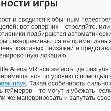
ности игры
ост и сводится к обычным перестре
целей: вот соперник – стреляйте, или
отивники подбираются автоматически
гры разворачиваются на примитивных
шены красивых пейзажей и представ
енировочную локацию.
tle Arena VR все же есть где разгулят
перемещаться по уровню с помощью 
век-паук
. Такая особенность сильно
 геймеров – те могут и убежать, есл
и же маневрировать и запутать свое