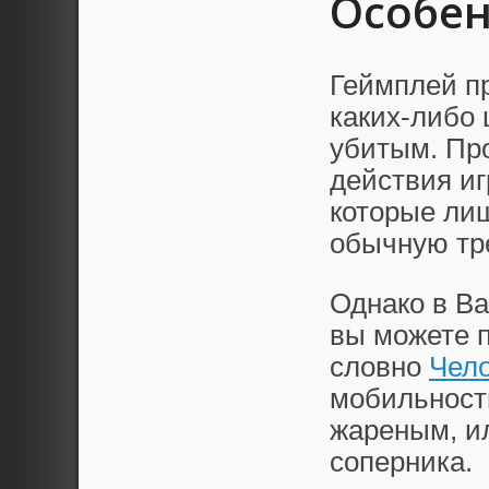
Особен
Геймплей пр
каких-либо 
убитым. Пр
действия и
которые ли
обычную тр
Однако в Bat
вы можете 
словно
Чело
мобильность
жареным, ил
соперника.