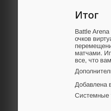
Итог
Battle Aren
очков вирту
перемещени
матчами. Иг
все, что ва
Дополнител
Добавлена 
Системные 