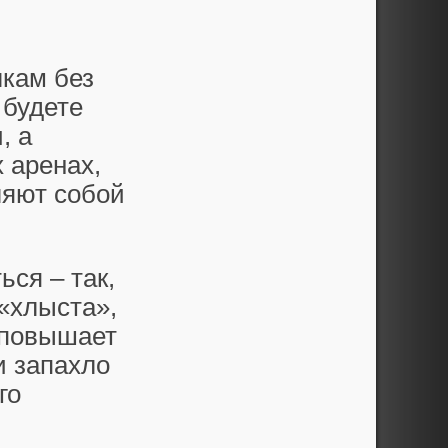
лкам без
 будете
, а
 аренах,
ляют собой
ься – так,
«хлыста»,
 повышает
и запахло
го