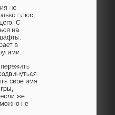
ния не
олько плюс,
щего. С
ься на
дшафты.
рает в
ругими.
 пережить
родвинуться
ить свое имя
игры,
 если же
 можно не