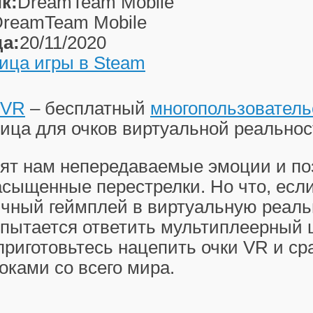
к:
DreamTeam Mobile
reamTeam Mobile
а:
20/11/2020
ица игры в Steam
VR
– бесплатный
многопользователь
лица для очков виртуальной реальнос
ят нам непередаваемые эмоции и по
сыщенные перестрелки. Но что, есл
ичный геймплей в виртуальную реаль
 пытается ответить мультиплеерный ш
приготовьтесь нацепить очки VR и ср
оками со всего мира.