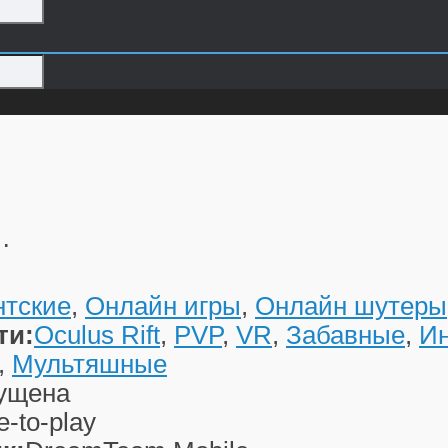
…
нтские
,
Онлайн игры
,
Онлайн шутеры
ти:
Oculus Rift
,
PVP
,
VR
,
Забавные
,
И
,
Мультяшные
ущена
e-to-play