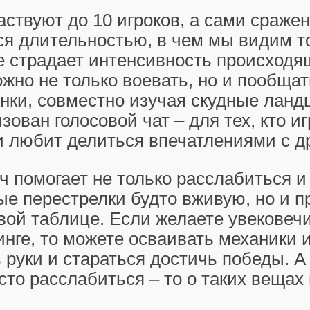
аствуют до 10 игроков, а сами сраже
я длительностью, в чем мы видим т
е страдает интенсивность происходя
жно не только воевать, но и пообщат
инки, совместно изучая скудные лан
зован голосовой чат – для тех, кто иг
и любит делиться впечатлениями с д
 помогает не только расслабиться и
е перестрелки будто вживую, но и п
вой таблице. Если желаете увековеч
инге, то можете осваивать механики 
руки и стараться достичь победы. А
то расслабиться – то о таких вещах