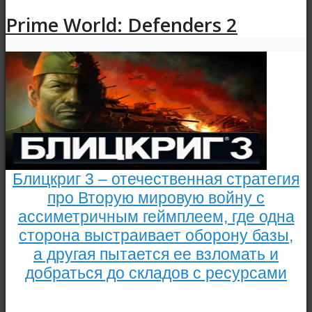
Prime World: Defenders 2
Блицкриг 3 – отечественная стратегия
про Вторую мировую войну с
ассиметричным геймплеем, где одна
сторона выстраивает оборону базы,
а другая пытается ее взломать и
добраться до складов с ресурсами