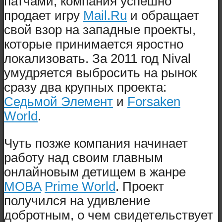
патчами, компания успешно
продает игру
Mail.Ru
и обращает
свой взор на западные проекты,
которые принимается яростно
локализовать. За 2011 год Nival
умудряется выбросить на рынок
сразу два крупных проекта:
Седьмой Элемент
и
Forsaken
World
.
Чуть позже компания начинает
работу над своим главным
онлайновым детищем в жанре
MOBA
Prime World
. Проект
получился на удивление
добротным, о чем свидетельствует