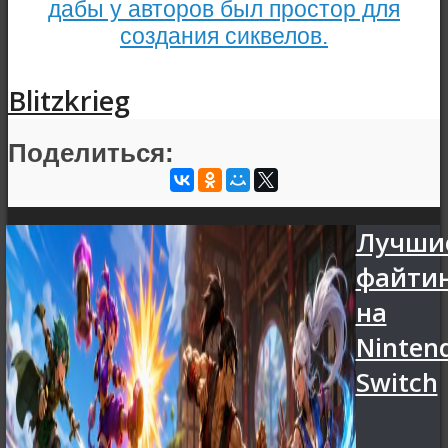
дабы у авторов был простор для
создания сиквелов.
Blitzkrieg
Поделиться:
Лучши
файти
на
Ninten
Switch