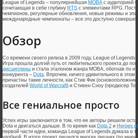
League of Legends – популярнейшая
MOBA
с аудиторией б
сочетающая в себе глубину
RTS
с элементами RPG. Пост
чемпионов, регулярные обновления, новые режимы и эпич
международные чемпионаты – все это доступно совершенн
Обзор
Со времени своего релиза в 2009 году, League of Legends
Игра прошла долгий путь от любительского проекта до п
дисциплины
и стала эталоном жанра MOBA, обогнав по из
конкурента –
Dota
. Впрочем, ничего удивительного в этом 
причастны такие личности, как Стив Фик (основоположник 
создателей
World of Warcraft
) и Стивен Сноу (продюсер Total
Все гениальное просто
Успех игры заключается в том, что ее авторы решили оста
Dota и двигаться дальше. В то время как
Dota 2
и
Heroes o
первой части идеи, команда League of Legends думала о то
удобной. В итоге проект лишился многих лишних (по мнен