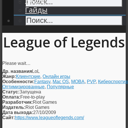
Гайды
League of Legends
Please wait…
Др. названия
LoL
Жанр:
Клиентские
,
Онлайн игры
Особенности:
Fantasy
,
Mac OS
,
MOBA
,
PVP
,
Киберспорти
Оптимизированные
,
Популярные
Статус:
Запущена
Оплата:
Free-to-play
Разработчик:
Riot Games
Издатель:
Riot Games
Дата выхода:
27/10/2009
Сайт:
https://www.leagueoflegends.com/