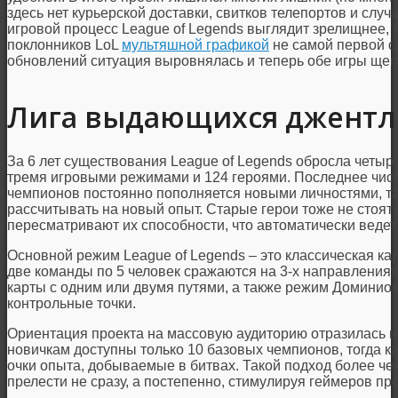
здесь нет курьерской доставки, свитков телепортов и случ
игровой процесс League of Legends выглядит зрелищнее, 
поклонников LoL
мультяшной графикой
не самой первой с
обновлений ситуация выровнялась и теперь обе игры щег
Лига выдающихся джент
За 6 лет существования League of Legends обросла четыр
тремя игровыми режимами и 124 героями. Последнее числ
чемпионов постоянно пополняется новыми личностями, так
рассчитывать на новый опыт. Старые герои тоже не стоят
пересматривают их способности, что автоматически ведет 
Основной режим League of Legends – это классическая ка
две команды по 5 человек сражаются на 3-х направления
карты с одним или двумя путями, а также режим Доминион
контрольные точки.
Ориентация проекта на массовую аудиторию отразилась и 
новичкам доступны только 10 базовых чемпионов, тогда к
очки опыта, добываемые в битвах. Такой подход более че
прелести не сразу, а постепенно, стимулируя геймеров пр