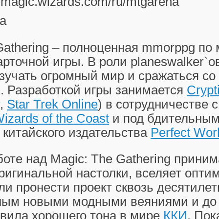
//magic.wizards.com/ru/mtgarena
а
Gathering – полноценная mmorppg по
рточной игры. В роли planeswalker`о
зучать огромный мир и сражаться со
. Разработкой игры занимается
Crypt
,
Star Trek Online
) в сотрудничестве 
izards of the Coast
и под бдительны
 китайского издательства
Perfect Wor
аботе над Magic: The Gathering прини
ригинальной настолки, вселяет опти
ли пронести проект сквозь десятилет
ным новыми модными веяниями и до 
авила хорошего тона в мире
ККИ
. Пок