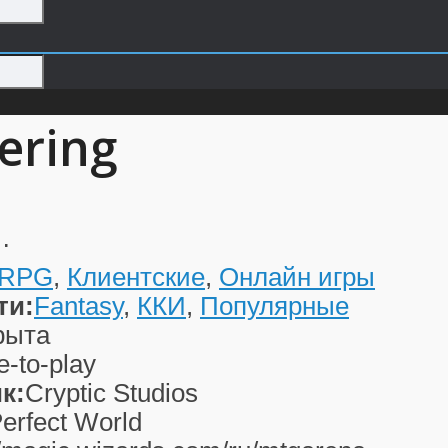
ering
…
RPG
,
Клиентские
,
Онлайн игры
ти:
Fantasy
,
ККИ
,
Популярные
рыта
e-to-play
к:
Cryptic Studios
erfect World