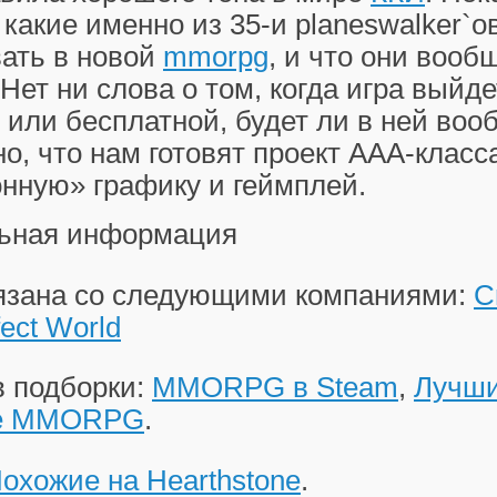
 какие именно из 35-и planeswalker`о
вать в новой
mmorpg
, и что они вооб
 Нет ни слова о том, когда игра выйде
 или бесплатной, будет ли в ней во
но, что нам готовят проект AAA-клас
нную» графику и геймплей.
ьная информация
вязана со следующими компаниями:
C
fect World
в подборки:
MMORPG в Steam
,
Лучши
ые MMORPG
.
охожие на Hearthstone
.