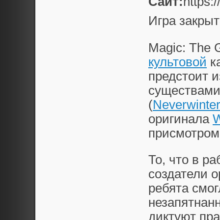
Сайт:
https:
Игра закрыт
Magic: The 
культовой
ка
предстоит и
существами
(
Neverwinter
оригинала
W
присмотром
То, что в р
создатели о
ребята смог
незапятнан
диктуют пр