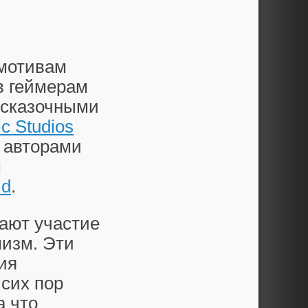
 мотивам
в геймерам
 сказочными
ic Studios
с авторами
м
ld
.
мают участие
мизм. Эти
ия
сих пор
а что