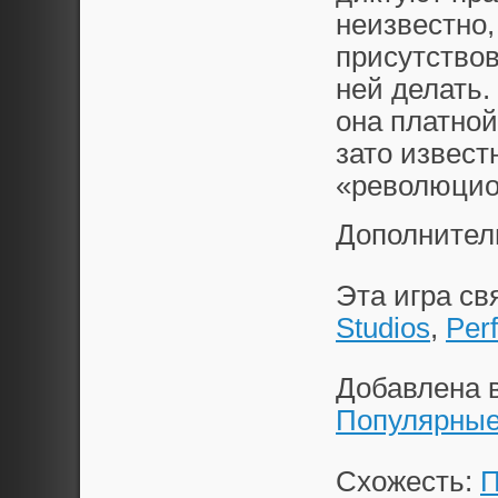
неизвестно,
присутство
ней делать.
она платной
зато извест
«революцио
Дополнител
Эта игра с
Studios
,
Per
Добавлена 
Популярн
Схожесть:
П