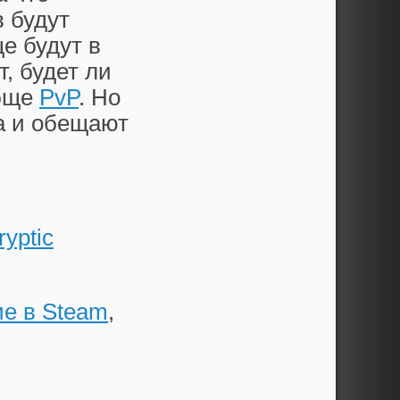
в будут
ще будут в
т, будет ли
обще
PvP
. Но
са и обещают
ryptic
е в Steam
,