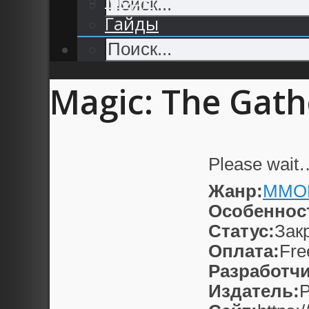
Гайды
Magic: The Gath
Please wait
Жанр:
MMO
Особеннос
Статус:
Зак
Оплата:
Fre
Разработчи
Издатель:
P