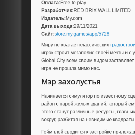
Оплата:
Free-to-play
Разработчик:
RED BRIX WALL LIMITED
Издатель:
My.com
Дата выхода:
29/11/2021
Сайт:
store.my.games/app/5728
Миру не хватает классических
градостро
игрок строит мегаполис своей мечты и с 
Global City всем своим видом заставляет
игра не прошла мимо нас.
Мэр захолустья
Начинается симулятор по известному сц
район с парой жилых зданий, который ем
этого станут различные ресурсы, главны
вокруг, разбитая на невидимые квадраты
Геймплей сводится к застройке прилежа