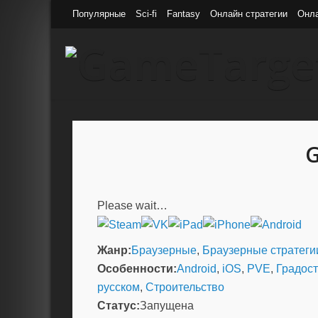
Популярные
Sci-fi
Fantasy
Онлайн стратегии
Онл
G
Please wait…
Жанр:
Браузерные
,
Браузерные стратеги
Особенности:
Android
,
iOS
,
PVE
,
Градос
русском
,
Строительство
Статус:
Запущена