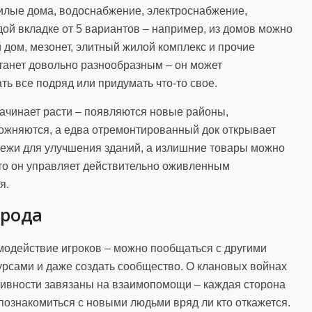
жилые дома, водоснабжение, электроснабжение,
дой вкладке от 5 вариантов – например, из домов можно
 дом, мезонет, элитный жилой комплекс и прочие
станет довольно разнообразным – он может
ть все подряд или придумать что-то свое.
д начинает расти – появляются новые районы,
ожняются, а едва отремонтированный док открывает
тежи для улучшения зданий, а излишние товары можно
 что он управляет действительно оживленным
я.
орода
имодействие игроков – можно пообщаться с другими
урсами и даже создать сообщество. О клановых войнах
ктивности завязаны на взаимопомощи – каждая сторона
 познакомиться с новыми людьми вряд ли кто откажется.