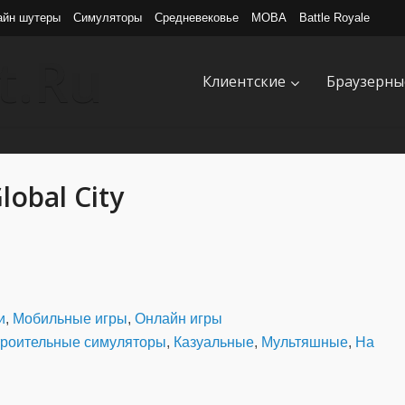
айн шутеры
Симуляторы
Средневековье
MOBA
Battle Royale
Клиентские
Браузерны
lobal City
и
,
Мобильные игры
,
Онлайн игры
троительные симуляторы
,
Казуальные
,
Мультяшные
,
На