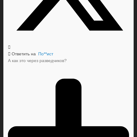
Ответить на
По**ист
А как это через разведчиков?