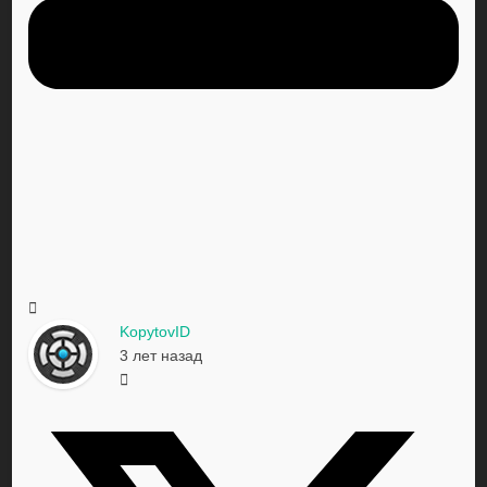
KopytovID
3 лет назад