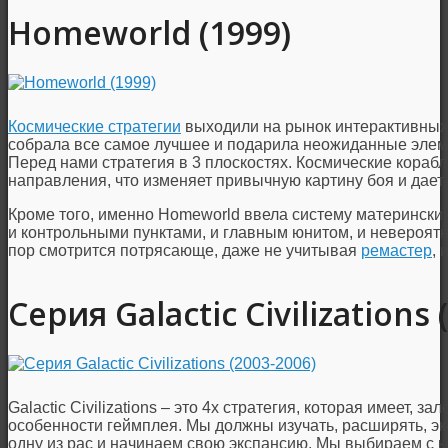
Homeworld (1999)
Космические стратегии
выходили на рынок интерактивных
собрала все самое лучшее и подарила неожиданные элеме
Перед нами стратегия в 3 плоскостях. Космические корабл
направления, что изменяет привычную картину боя и дает
Кроме того, именно Homeworld ввела систему материнских
и контрольными пунктами, и главным юнитом, и невероят
пор смотрится потрясающе, даже не учитывая
ремастер
, 
Серия Galactic Civilizations 
Galactic Civilizations – это 4x стратегия, которая имеет, 
особенности геймплея. Мы должны изучать, расширять, э
одну из рас и начинаем свою экспансию. Мы выбираем с 