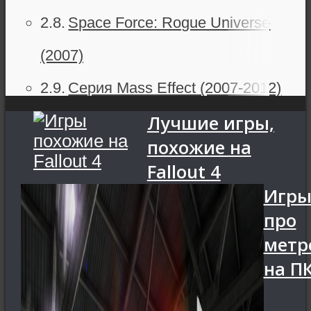
Space Force: Rogue Universe
(2007)
Серия Mass Effect (2007-2012)
Лучшие игры,
Предтечи (2009)
похожие на
Экшены
Fallout 4
Mace Griffin: Bounty Hunter (2003)
Игр
про
Prey (2006)
метр
Halo: Combat Evolved (2001)
на П
Стратегии