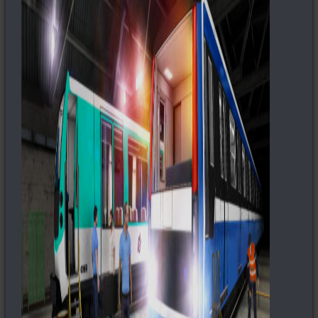
Homeworld (1999)
Серия Galactic Civilizations (2003-
2006)
Nexus: The Jupiter Incident (2004)
Star Wolves (2004-2009)
Sins of a Solar Empire (2008)
Light of Altair (2009)
MMO
EVE Online (2003)
Игры по Star Wars