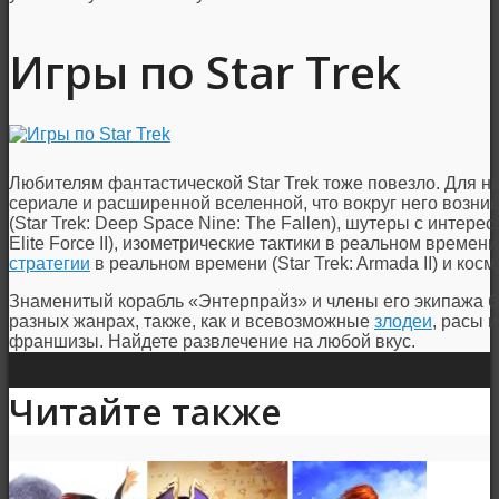
Игры по Star Trek
Любителям фантастической Star Trek тоже повезло. Для ни
сериале и расширенной вселенной, что вокруг него возник
(Star Trek: Deep Space Nine: The Fallen), шутеры с интере
Elite Force II), изометрические тактики в реальном времени
стратегии
в реальном времени (Star Trek: Armada II) и кос
Знаменитый корабль «Энтерпрайз» и члены его экипажа бу
разных жанрах, также, как и всевозможные
злодеи
, расы 
франшизы. Найдете развлечение на любой вкус.
Читайте также