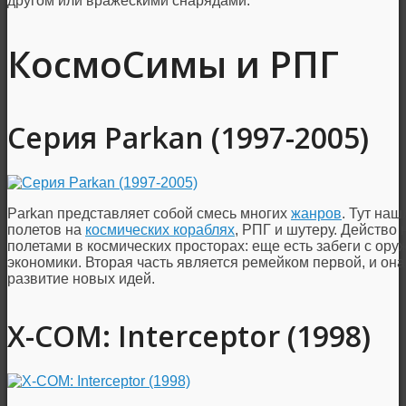
другом или вражескими снарядами.
КосмоСимы и РПГ
Серия Parkan (1997-2005)
Parkan представляет собой смесь многих
жанров
. Тут наш
полетов на
космических кораблях
, РПГ и шутеру. Действо
полетами в космических просторах: еще есть забеги с ору
экономики. Вторая часть является ремейком первой, и он
развитие новых идей.
X-COM: Interceptor (1998)