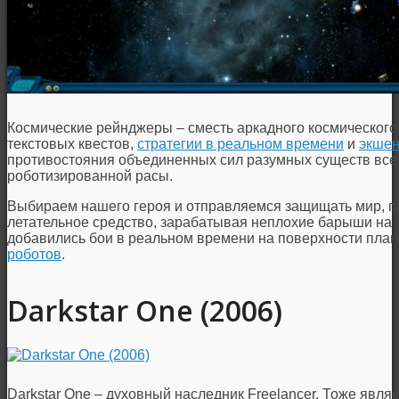
Космические рейнджеры – сместь аркадного космического 
текстовых квестов,
стратегии в реальном времени
и
экше
противостояния объединенных сил разумных существ все
роботизированной расы.
Выбираем нашего героя и отправляемся защищать мир, по
летательное средство, зарабатывая неплохие барыши на п
добавились бои в реальном времени на поверхности план
роботов
.
Darkstar One (2006)
Darkstar One – духовный наследник Freelancer. Тоже явл