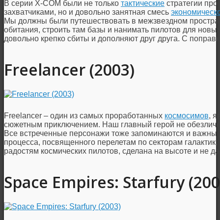
В серии X-COM были не только
тактические
стратегии про
захватчиками, но и довольно занятная смесь
экономическо
Мы должны были путешествовать в межзвездном простран
обитания, строить там базы и нанимать пилотов для новы
довольно крепко сбиты и дополняют друг друга. С поправк
Freelancer (2003)
Freelancer – один из самых проработанных
космосимов
, 
сюжетным приключением. Наш главный герой не обезличен,
Все встреченные персонажи тоже запоминаются и важны д
процесса, посвященного перелетам по секторам галактик,
радостям космических пилотов, сделана на высоте и не д
Space Empires: Starfury (200