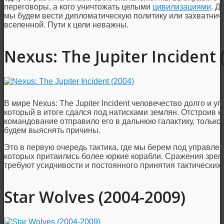
переговоры, а кого уничтожать целыми
цивилизациями
. Д
мы будем вести дипломатическую политику или захватниче
вселенной. Пути к цели неважны.
Nexus: The Jupiter Incident 
В мире Nexus: The Jupiter Incident человечество долго и у
который в итоге сдался под натисками землян. Отстроив к
командование отправило его в дальнюю галактику, только 
будем выяснять причины.
Это в первую очередь тактика, где мы берем под управлен
которых притаились более юркие корабли. Сражения зрел
требуют усидчивости и постоянного принятия тактических
Star Wolves (2004-2009)