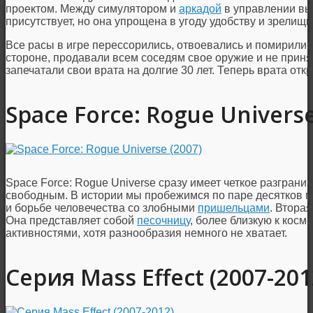
проектом. Между симулятором и
аркадой
в управлении вы
присутствует, но она упрощена в угоду удобству и зрелищн
Все расы в игре перессорились, отвоевались и помирились
стороне, продавали всем соседям свое оружие и не приня
запечатали свои врата на долгие 30 лет. Теперь врата отк
Space Force: Rogue Universe
Space Force: Rogue Universe сразу имеет четкое разгра
свободным. В истории мы пробежимся по паре десятков м
и борьбе человечества со злобными
пришельцами
. Втора
Она представляет собой
песочницу
, более близкую к кос
активностями, хотя разнообразия немного не хватает.
Серия Mass Effect (2007-201