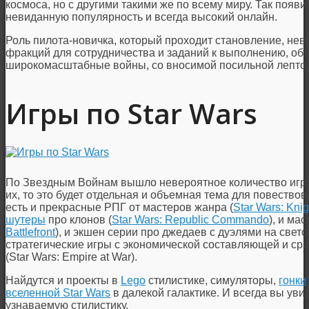
космоса, но с другими такими же по всему миру. Так появ
невиданную популярность и всегда высокий онлайн.
Роль пилота-новичка, который проходит становление, не
фракций для сотрудничества и заданий к выполнению, о
широкомасштабные войны, со вносимой посильной лептой 
Игры по Star Wars
По Звездным Войнам вышло невероятное количество игр, 
их, то это будет отдельная и объемная тема для повествов
есть и прекрасные РПГ от мастеров жанра (
Star Wars: Knig
шутеры
про клонов (
Star Wars: Republic Commando
), и ма
Battlefront
), и экшен серии про джедаев с дуэлями на светов
стратегические игры с экономической составляющей и ср
(Star Wars: Empire at War).
Найдутся и проекты в
Lego
стилистике, симуляторы,
гонки
вселенной Star Wars
в далекой галактике. И всегда вы ув
узнаваемую стилистику.