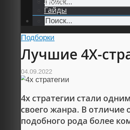
Гайды
Подборки
Лучшие 4X-стр
04.09.2022
4х стратегии стали одни
своего жанра. В отличие
подобного рода более ко