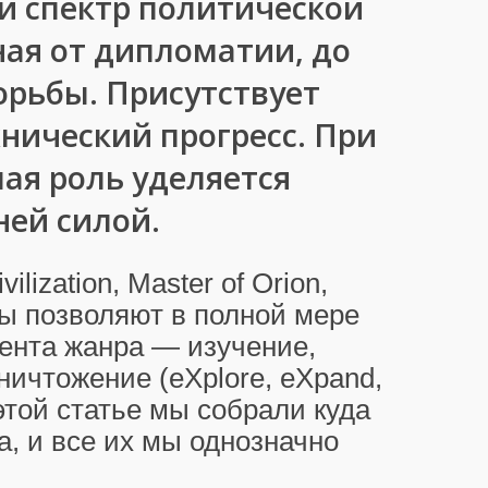
 спектр политической
ная от дипломатии, до
рьбы. Присутствует
нический прогресс. При
лая роль уделяется
ей силой.
ization, Master of Orion,
игры позволяют в полной мере
ента жанра — изучение,
ничтожение (eXplore, eXpand,
в этой статье мы собрали куда
а, и все их мы однозначно