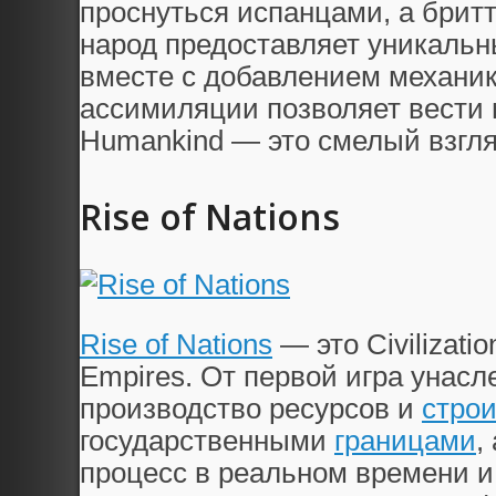
проснуться испанцами, а бри
народ предоставляет уникальны
вместе с добавлением механик
ассимиляции позволяет вести
Humankind — это смелый взгля
Rise of Nations
Rise of Nations
— это Civilizati
Empires. От первой игра унас
производство ресурсов и
стро
государственными
границами
,
процесс в реальном времени и