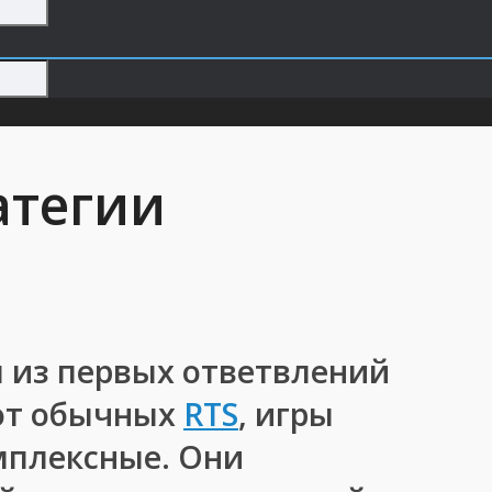
атегии
м из первых ответвлений
 от обычных
RTS
, игры
мплексные. Они