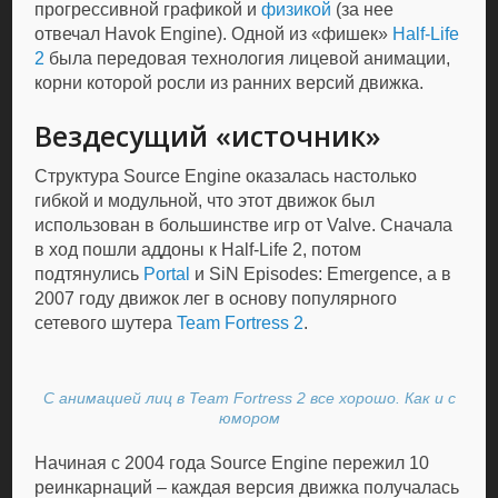
прогрессивной графикой и
физикой
(за нее
отвечал Havok Engine). Одной из «фишек»
Half-Life
2
была передовая технология лицевой анимации,
корни которой росли из ранних версий движка.
Вездесущий «источник»
Структура Source Engine оказалась настолько
гибкой и модульной, что этот движок был
использован в большинстве игр от Valve. Сначала
в ход пошли аддоны к Half-Life 2, потом
подтянулись
Portal
и SiN Episodes: Emergence, а в
2007 году движок лег в основу популярного
сетевого шутера
Team Fortress 2
.
С анимацией лиц в Team Fortress 2 все хорошо. Как и с
юмором
Начиная с 2004 года Source Engine пережил 10
реинкарнаций – каждая версия движка получалась