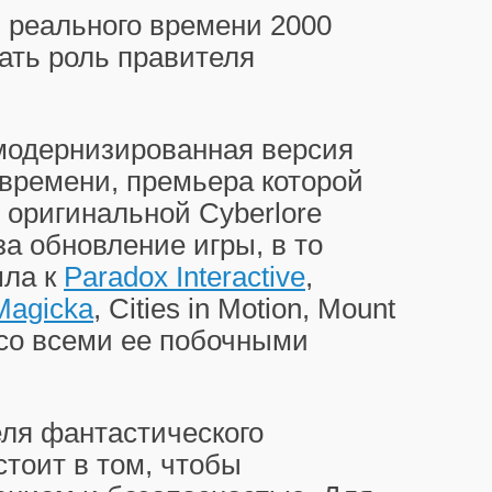
 реального времени 2000
рать роль правителя
 модернизированная версия
времени, премьера которой
ы оригинальной Cyberlore
за обновление игры, в то
шла к
Paradox Interactive
,
Magicka
, Cities in Motion, Mount
 со всеми ее побочными
еля фантастического
стоит в том, чтобы