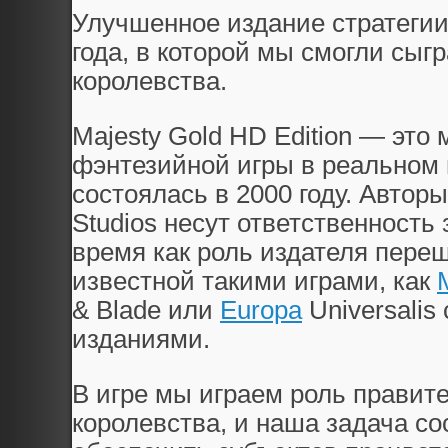
Улучшенное издание стратегии
года, в которой мы смогли сыг
королевства.
Majesty Gold HD Edition — это
фэнтезийной игры в реальном 
состоялась в 2000 году. Автор
Studios несут ответственность 
время как роль издателя пере
известной такими играми, как
& Blade или
Europa
Universalis
изданиями.
В игре мы играем роль правит
королевства, и наша задача со