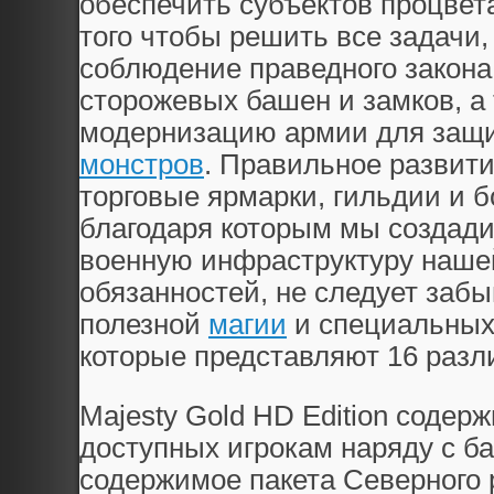
обеспечить субъектов процвет
того чтобы решить все задачи
соблюдение праведного закона
сторожевых башен и замков, а
модернизацию армии для защи
монстров
. Правильное развит
торговые ярмарки, гильдии и б
благодаря которым мы создад
военную инфраструктуру наше
обязанностей, не следует заб
полезной
магии
и специальных 
которые представляют 16 разл
Majesty Gold HD Edition содерж
доступных игрокам наряду с ба
содержимое пакета Северного