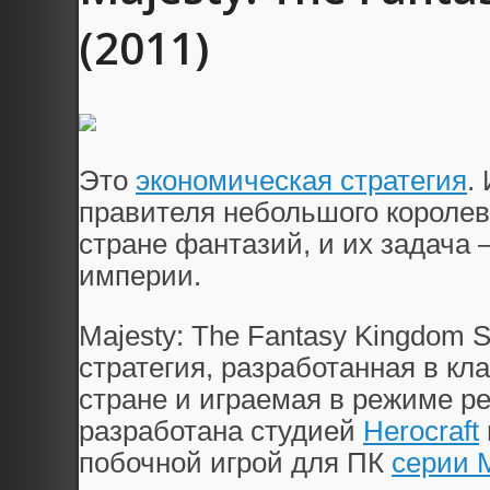
(2011)
Это
экономическая стратегия
.
правителя небольшого королев
стране фантазий, и их задача 
империи.
Majesty: The Fantasy Kingdom
стратегия, разработанная в к
стране и играемая в режиме р
разработана студией
Herocraft
побочной игрой для ПК
серии M