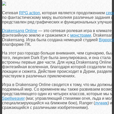
Сетевая
RPG action
, которая является продолжением
сер
по фантастическому миру, выполняя различные задания и 
представлен ряд графических и функциональных улучшен
Drakensang Online
— это сетевая ролевая игра в климате 
фэнтезийную землю и сражаемся с
монстрами
. Drakensan
Drakensang. Игра была создана немецкой студией
Bigpoint
платформе ПК.
На этот раз гораздо больше внимания, чем сценарию, был
того, лицензия Dark Eye была аннулирована, и она стала 
встроены первые две части. Для нужд Drakensang Online
фэнтезийная вселенная, благодаря которой создатели по
локации и сюжета. Действие происходит в Дурии, разделен
участвуем в различных приключениях.
Игра в Drakensang Online сводится к тому, что мы должны
подземный мир. Со временем мы также развиваем возмож
представляющего один из четырех классов, которые мы м
Spellweaver
(маг, управляющий стихиями огня, льда и молн
специализирующийся на ближнем бою), Ranger (
лучник
) и
сражающийся с различными изобретениями).