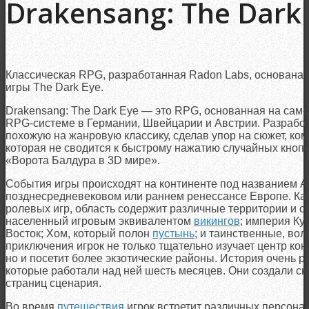
Drakensang: The Dark
Классическая RPG, разработанная Radon Labs, основана 
игры The Dark Eye.
Drakensang: The Dark Eye — это RPG, основанная на сам
RPG-системе в Германии, Швейцарии и Австрии. Разработ
похожую на жанровую классику, сделав упор на сюжет, ко
которая не сводится к быстрому нажатию случайных кноп
«Ворота Балдура в 3D мире».
События игры происходят на континенте под названием А
позднесредневековом или раннем ренессансе Европе. Как
ролевых игр, область содержит различные территории и с
населенный игровым эквивалентом
викингов
; империя Ку
Восток; Хом, который полон
пустынь
; и таинственные, во
приключения игрок не только тщательно изучает центр ко
но и посетит более экзотические районы. История очень р
которые работали над ней шесть месяцев. Они создали сю
страниц сценария.
Во время
путешествия
игрок встретит различных персона