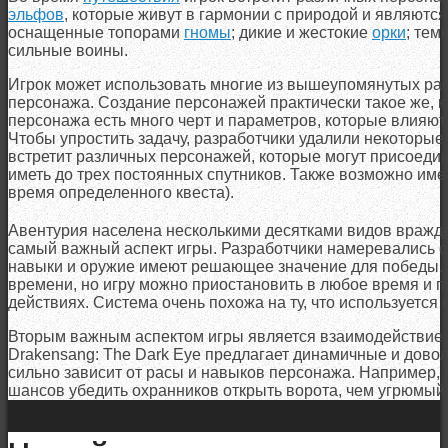
эльфов
, которые живут в гармонии с природой и являют
оснащенные топорами
гномы
; дикие и жестокие
орки
; тем
сильные воины.
Игрок может использовать многие из вышеупомянутых рас 
персонажа. Создание персонажей практически такое же, к
персонажа есть много черт и параметров, которые влияют
Чтобы упростить задачу, разработчики удалили некоторые
встретит различных персонажей, которые могут присоедин
иметь до трех постоянных спутников. Также возможно име
время определенного квеста).
Авентурия населена несколькими десятками видов вражде
самый важный аспект игры. Разработчики намеревались со
навыки и оружие имеют решающее значение для победы. 
времени, но игру можно приостановить в любое время и 
действиях. Система очень похожа на ту, что используется 
Вторым важным аспектом игры является взаимодействие и
Drakensang: The Dark Eye предлагает динамичные и довол
сильно зависит от расы и навыков персонажа. Например,
шансов убедить охранников открыть ворота, чем угрюмый 