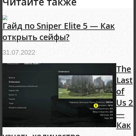
Читайте также
Гайд по Sniper Elite 5 — Как
открыть сейфы?
31.07.2022
The
Last
of
Us 2
—
Как