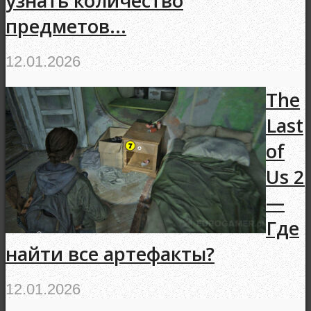
узнать количество
предметов...
12.01.2026
The
Last
of
Us 2
—
Где
найти все артефакты?
12.01.2026