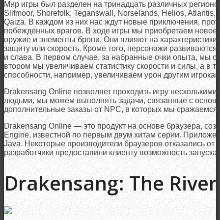
Мир игры был разделен на тринадцать различных регионов: 
Slifmoor, Shorefolk, Teganswall, Norselands, Helios, Atlantis
Qaiza. В каждом из них нас ждут новые приключения, прот
побежденных врагов. В ходе игры мы приобретаем новое с
оружие и элементы брони. Они влияют на характеристики п
защиту или скорость. Кроме того, персонажи развиваются
и слава. В первом случае, за набранные очки опыта, мы 
втором мы увеличиваем статистику скорости и силы, а в 
способности, например, увеличиваем урон другим игрокам
Drakensang Online позволяет проходить игру несколькими
людьми, мы можем выполнять задачи, связанные с основ
дополнительные заказы от NPC, в которых мы сражаемся
Drakensang Online — это продукт на основе браузера, со
Engine, известной по первым двум хитам серии. Приложен
Java. Некоторые производители браузеров отказались от е
разработчики предоставили клиенту возможность запуска 
Drakensang: The River