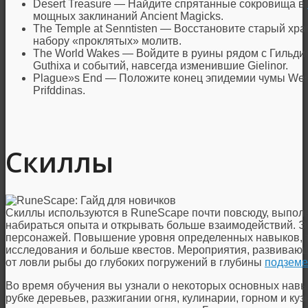
Desert Treasure — Найдите спрятанные сокровища в
мощных заклинаний Ancient Magicks.
The Temple at Senntisten — Восстановите старый хра
набору «проклятых» молитв.
The World Wakes — Войдите в руины рядом с Гильдие
Guthixa и событий, навсегда изменившие Gielinor.
Plague»s End — Положите конец эпидемии чумы West 
Prifddinas.
Скиллы
Скиллы используются в RuneScape почти повсюду, выполн
набираться опыта и открывать больше взаимодействий. 
персонажей. Повышение уровня определенных навыков, так
исследования и больше квестов. Мероприятия, развиваю
от ловли рыбы до глубоких погружений в глубины
подземе
Во время обучения вы узнали о некоторых основных нав
рубке деревьев, разжигании огня, кулинарии, горном и ку