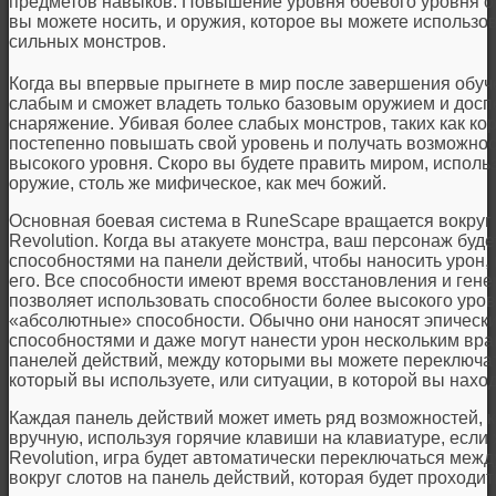
предметов навыков. Повышение уровня боевого уровня о
вы можете носить, и оружия, которое вы можете использов
сильных монстров.
Когда вы впервые прыгнете в мир после завершения обуч
слабым и сможет владеть только базовым оружием и досп
снаряжение. Убивая более слабых монстров, таких как ко
постепенно повышать свой уровень и получать возможнос
высокого уровня. Скоро вы будете править миром, исполь
оружие, столь же мифическое, как меч божий.
Основная боевая система в RuneScape вращается вокруг 
Revolution. Когда вы атакуете монстра, ваш персонаж бу
способностями на панели действий, чтобы наносить урон,
его. Все способности имеют время восстановления и ген
позволяет использовать способности более высокого уров
«абсолютные» способности. Обычно они наносят эпическ
способностями и даже могут нанести урон нескольким врага
панелей действий, между которыми вы можете переключать
который вы используете, или ситуации, в которой вы наход
Каждая панель действий может иметь ряд возможностей, 
вручную, используя горячие клавиши на клавиатуре, если 
Revolution, игра будет автоматически переключаться меж
вокруг слотов на панель действий, которая будет проходит