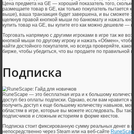
Цена предмета на GE — хороший показатель того, сколько 
размещаете товар в GE, как только покупатель пытается ку
выше), ваша транзакция будет завершена, и вы сможете з
щелкнув правой кнопкой мыши по банкомату и нажать кно
купить товар на GE, вы купите его как можно дешевле — 
Торговать напрямую с другими игроками в игре так же во
кнопкой мыши по другому игроку и нажать «Обмен», чтобы
найти достойного покупателя, но всегда проверяйте, как
бирже, чтобы убедиться, что вы продаете по правильной ц
Подписка
RuneScape — это бесплатная игра и к большому количест
доступ без оплаты подписки. Однако, если вам нравится и
получить доступ к еще большему количеству навыков, мон
областям в игре, которые вы можете исследовать. Вы такж
подписчиков и сложным историям в форме квестов.
Подписка стоит фиксированную сумму реальных денег в м
непосредственно через Steam или на веб-сайте
RuneScap