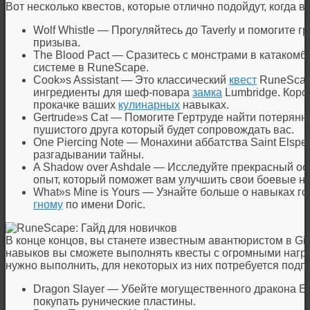
Вот несколько квестов, которые отлично подойдут, когда в
Wolf Whistle — Прогуляйтесь до Taverly и помогите 
призыва.
The Blood Pact — Сразитесь с монстрами в катакомб
системе в RuneScape.
Cook»s Assistant — Это классический
квест
RuneScape
ингредиенты для шеф-повара
замка
Lumbridge. Корот
прокачке ваших
кулинарных
навыках.
Gertrude»s Cat — Помогите Гертруде найти потерян
пушистого друга который будет сопровождать вас.
One Piercing Note — Монахини аббатства Saint Elsp
разгадывании тайны.
A Shadow over Ashdale — Исследуйте прекрасный ост
опыт, который поможет вам улучшить свои боевые н
What»s Mine is Yours — Узнайте больше о навыках го
гному
по имени Doric.
В конце концов, вы станете известным авантюристом в Gie
навыков вы сможете выполнять квесты с огромными награ
нужно выполнить, для некоторых из них потребуется подп
Dragon Slayer — Убейте могущественного дракона El
покупать рунические пластины.