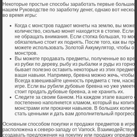
Некоторые простые способы заработать первые большие 
нашем Руководстве по заработку денег, однако вот нескол
во время игры:
Когда с монстров падают монеты на землю, вы может
количество, сколько монет находится в стопке. Если 
не обращать внимания. Если стопка большая, то монс
обязательно стоит их поднять. После того, как вы пр
можете использовать Золотой Аккумулятор, чтобы о
монстров.
Вы можете продавать предметы, полученные во вре
из рубки по дереву, рыбу из рыбалки и руды из го
бывает полезно оставить некоторые из этих предмето
ваши навыки. Например, бревна можно жечь, чтобы п
Всегда взвешивайте ценность предмета с тем, наско
игре. Если вы рубили дубовые бревна но уже умеете
стоит продать дубовые бревна, а не хранить их.
Следите за своим банком. На каждом этапе вашего 
постепенно наполняется хламом, который вы копите
монстрами или прокачки навыков. В больших количес
стать ценными и дать вам дополнительный прогресс.
Основным способом покупки и продажи предметов в игре 
расположена к северо-западу от Varrock. Взаимодействуя 
создавать предложения на покупку или продажу определен