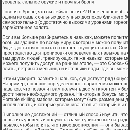
уровень, сильное оружие и прочная броня.
Говоря о броне, что вы сейчас носите? Rune equipment, с
одним из самых сильных доступных доспехов ближнего боя
самостоятельно (с достаточно высокими уровнями горного 
заработанное золото.
Если вы больше разбираетесь в навыках, можете попытать
особым зданиям по всему миру, к которым можно получить д
будет достаточно опыта в соответствующих навыках. Они
пространство для тренировки определенных навыков на ср
там других людей, тренирующих те же навыки, которые мог
можете получить доступ на раннем этапе, — это Cooks» Gu
плиты, ветряная мельница и источники воды, где вы может
Чтобы ускорить развитие навыков, существует ряд бонусов
Например, ношение определенного снаряжения может по
навыков, что позволит вам получить доступ к контенту бо
достигнете необходимого уровня. Некоторые бонусы могу
Portable skilling stations, которые могут быть размещены 
использовать, и которые увеличивают опыт, который вы по
Выполнение достижений — отличный способ изучить, что
повысить уровень и получить взамен уникальные награды
начало, чтобы понять, что такое достижения — они быва