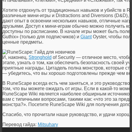
«Начальный», «Легкий», «Средний» и «Сложный», так что 
Хотите отдохнуть от традиционных навыков и убийств в 
различные мини-игры и Distractions and Diversions (D&D),
дают опыт в освоении нескольких навыков, отличные нагр
друзьями. Доступ к мини-играм обычно можно получить ког
доступны по расписанию. В начале игры может быть полез
Guthix» (только для подписчиков) и
Giant
Oyster, чтобы пол
ценные предметы.
И, наконец,
Stronghold
of Security — отличное место, чтоб
этапе, узнать о том, как обеспечить безопасность своей уч
приятные награды. Цитадель полна монстров, которые ста
— убедитесь, что вы хорошо подготовлены прежде чем во
В RuneScape всегда есть чем заняться, и это руководств
том, что вы можете ожидать от игры. Если в какой-то моме
RuneScape Wiki является наиболее обширным источником
вам с типичными вопросами, такими как: «что это за предм
монстра?». Посетите RuneScape Wiki для получения допо
Спасибо, что прочитали наше руководство, и удачи хорош
Перевод гайда:
Mitsuhary