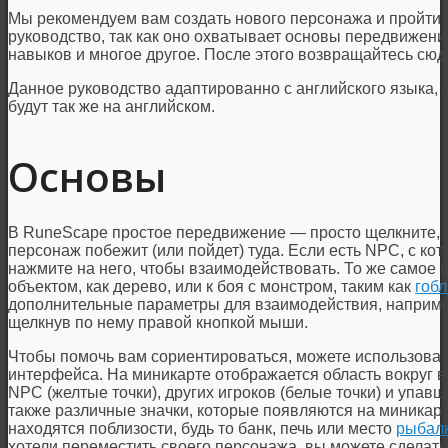
Мы рекомендуем вам создать нового персонажа и пройти о
руководство, так как оно охватывает основы передвижен
навыков и многое другое. После этого возвращайтесь сюда
Данное руководство адаптированно с английского языка, 
будут так же на английском.
Основы
В RuneScape простое передвижение — просто щелкните, к
персонаж побежит (или пойдет) туда. Если есть NPC, с ко
нажмите на него, чтобы взаимодействовать. То же самое 
объектом, как дерево, или к боя с монстром, таким как
гоб
дополнительные параметры для взаимодействия, наприме
щелкнув по нему правой кнопкой мыши.
Чтобы помочь вам сориентироваться, можете использоват
интерфейса. На миникарте отображается область вокруг 
NPC (желтые точки), других игроков (белые точки) и упавш
также различные значки, которые появляются на миникарте
находятся поблизости, будь то банк, печь или место
рыбал
хотели переместить своего персонажа, вы можете сделать