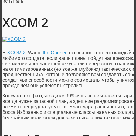
испытать.
ХСОМ 2
В
XCOM 2
: War of
the Chosen
осознание того, что каждый 
любимого солдата, если ваши планы пойдут наперекосяк, 
свержение инопланетной оккупации невероятную напряже
на оптимизированных (но все же глубоких) тактических си
предшественника, которые позволяют вам создавать соб
солдат, чьи способности можно совмещать, чтобы уничто
прежде чем они успеют выстрелить.
Конечно, тот факт, что даже 99%-й шанс не является гаран
всегда нужен запасной план, а здешние рандомизирован
элемент непредсказуемости. Благодаря расширению, в к
босса Избранных и специальные классы наемных солдат,
бескрайним полигоном для захватывающих тактических и