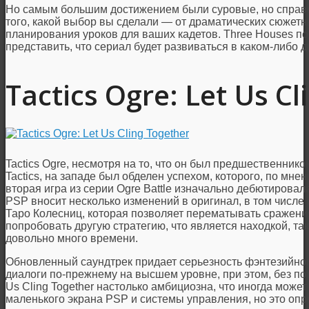
Но самым большим достижением были суровые, но справе
того, какой выбор вы сделали — от драматических сюжетн
планирования уроков для ваших кадетов. Three Houses под
представить, что сериал будет развиваться в каком-либо 
Tactics Ogre: Let Us C
Tactics Ogre, несмотря на то, что он был предшественнико
Tactics, на западе был обделен успехом, которого, по мне
вторая игра из серии Ogre Battle изначально дебютирова
PSP вносит несколько изменений в оригинал, в том числе
Таро Колесниц, которая позволяет перематывать сражения
попробовать другую стратегию, что является находкой, так
довольно много времени.
Обновленный саундтрек придает серьезность фэнтезийному
диалоги по-прежнему на высшем уровне, при этом, без поте
Us Cling Together настолько амбициозна, что иногда може
маленького экрана PSP и системы управления, но это опр