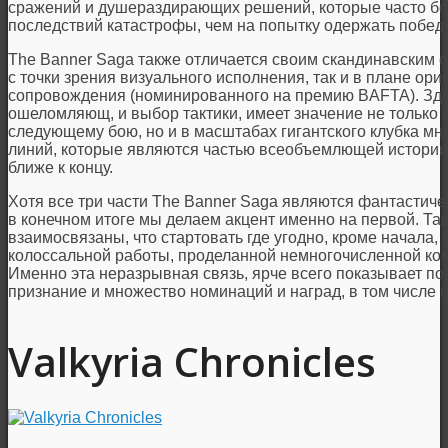
сражений и душераздирающих решений, которые часто бо
последствий катастрофы, чем на попытку одержать победу
The Banner Saga также отличается своим скандинавским с
с точки зрения визуального исполнения, так и в плане ор
сопровождения (номинированного на премию BAFTA). Здеш
ошеломляющ, и выбор тактики, имеет значение не только в 
следующему бою, но и в масштабах гигантского клубка м
линий, которые являются частью всеобъемлющей истории
ближе к концу.
Хотя все три части The Banner Saga являются фантастич
в конечном итоге мы делаем акцент именно на первой. Так
взаимосвязаны, что стартовать где угодно, кроме начала
колоссальной работы, проделанной немногочисленной ко
Именно эта неразрывная связь, ярче всего показывает 
признание и множество номинаций и наград, в том числе и
Valkyria Chronicles