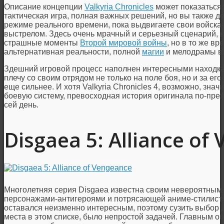
Описание концепции
Valkyria Chronicles
может показаться
тактическая игра, полная важных решений, но вы также д
режиме реального времени, пока выдвигаете свои войска
выстрелом. Здесь очень мрачный и серьезный сценарий, к
страшные моменты
Второй мировой войны
, но в то же в
альтернативная реальности, полной
магии
и мелодрамы в
Здешний игровой процесс наполнен интересными находкам
плечу со своим отрядом не только на поле боя, но и за е
еще сильнее. И хотя Valkyria Chronicles 4, возможно, зн
боевую систему, превосходная история оригинала по-пре
сей день.
Disgaea 5: Alliance of
Многолетняя серия Disgaea известна своим невероятным
персонажами-антигероями и потрясающей аниме-стилистик
оставался неизменно интересным, поэтому сузить выбор 
места в этом списке, было непростой задачей. Главным о