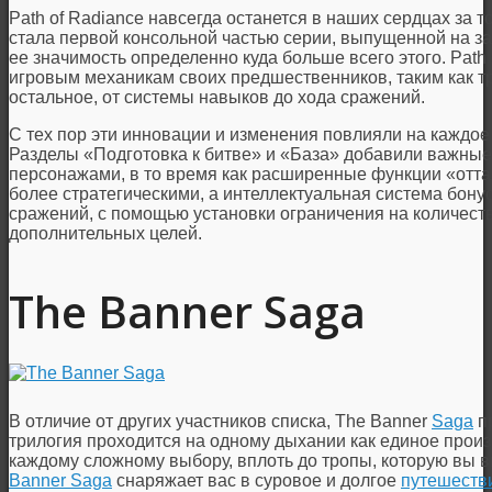
Path of Radiance навсегда останется в наших сердцах за т
стала первой консольной частью серии, выпущенной на за
ее значимость определенно куда больше всего этого. Path
игровым механикам своих предшественников, таким как тр
остальное, от системы навыков до хода сражений.
С тех пор эти инновации и изменения повлияли на каждо
Разделы «Подготовка к битве» и «База» добавили важные
персонажами, в то время как расширенные функции «отта
более стратегическими, а интеллектуальная система бон
сражений, с помощью установки ограничения на количест
дополнительных целей.
The Banner Saga
В отличие от других участников списка, The Banner
Saga
пр
трилогия проходится на одному дыхании как единое произ
каждому сложному выбору, вплоть до тропы, которую вы 
Banner Saga
снаряжает вас в суровое и долгое
путешеств