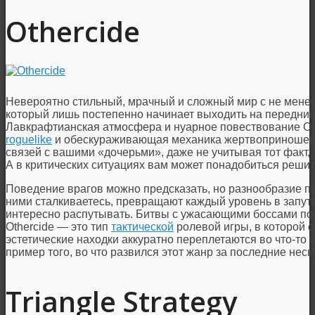
Othercide
Невероятно стильный, мрачный и сложный мир с не мене
который лишь постепенно начинает выходить на передний
Лавкрафтианская атмосфера и нуарное повествование O
roguelike
и обескураживающая механика жертвоприношени
связей с вашими «дочерьми», даже не учитывая тот факт, 
А в критических ситуациях вам может понадобиться решить
Поведение врагов можно предсказать, но разнообразие пр
ними сталкиваетесь, превращают каждый уровень в запута
интересно распутывать. Битвы с ужасающими боссами под
Othercide — это тип
тактической
ролевой игры, в которой 
эстетические находки аккуратно переплетаются во что-то
пример того, во что развился этот жанр за последние неско
Triangle Strategy