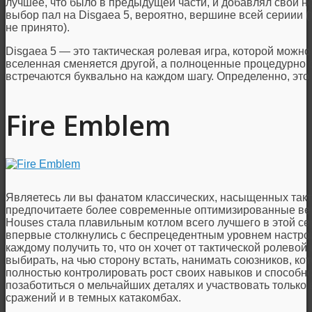
лучшее, что было в предыдущей части, и добавлял свои 
выбор пал на Disgaea 5, вероятно, вершине всей сериии (
не принято).
Disgaea 5 — это тактическая ролевая игра, которой можн
вселенная сменяется другой, а полноценные процедурно
встречаются буквально на каждом шагу. Определенно, это
Fire Emblem
Являетесь ли вы фанатом классических, насыщенных такти
предпочитаете более современные оптимизированные вер
Houses стала плавильным котлом всего лучшего в этой сер
впервые столкнулись с беспрецедентным уровнем настро
каждому получить то, что он хочет от тактической ролевой
выбирать, на чью сторону встать, нанимать союзников, к
полностью контролировать рост своих навыков и способно
позаботиться о мельчайших деталях и участвовать только 
сражений и в темных катакомбах.