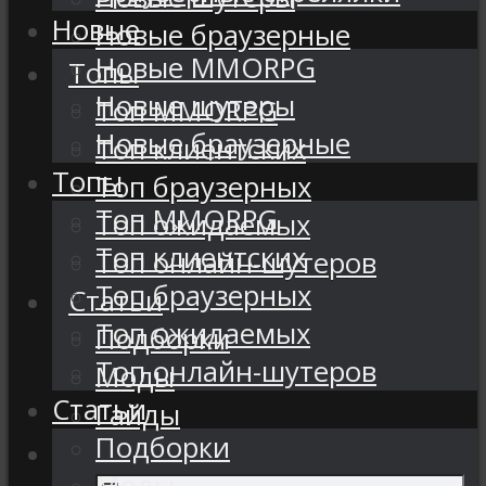
Новые
Новые браузерные
Новые MMORPG
Топы
Новые шутеры
Топ MMORPG
Новые браузерные
Топ клиентских
Топы
Топ браузерных
Топ MMORPG
Топ ожидаемых
Топ клиентских
Топ онлайн-шутеров
Топ браузерных
Статьи
Топ ожидаемых
Подборки
Топ онлайн-шутеров
Моды
Статьи
Гайды
Подборки
Моды