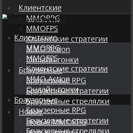
Клиентские
MMORPG
MMOFPS
Клиентские
Клиентские стратегии
MMORPG
MMO Action
MMOFPS
Онлайн-гонки
Клиентские стратегии
Браузерные
MMO Action
Браузерные RPG
Онлайн-гонки
Браузерные стратегии
Браузерные
Браузерные стрелялки
Браузерные RPG
Новые
Браузерные стратегии
Новые MMORPG
Браузерные стрелялки
Новые шутеры