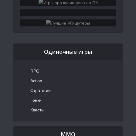
Дилогия Injustice: Gods Among Us
(2013-2017)
Дилогия The Lego Movie Videogame
(2014-2019)
LEGO DC Super-Villains (2018)
MultiVersus (2022)
Одиночные игры
Заключение
RPG
Action
Стратегии
Гонки
Квесты
MMO