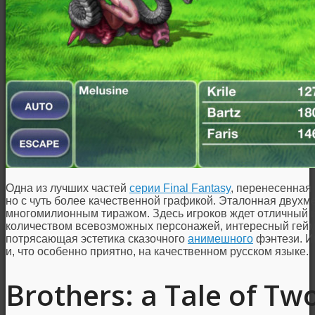
Одна из лучших частей
серии Final Fantasy
, перенесенная 
но с чуть более качественной графикой. Эталонная двух
многомилионным тиражом. Здесь игроков ждет отличный 
количеством всевозможных персонажей, интересный гейм
потрясающая эстетика сказочного
анимешного
фэнтези. И
и, что особенно приятно, на качественном русском языке.
Brothers: a Tale of Tw