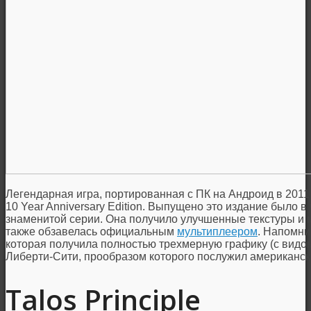
Легендарная игра, портированная с ПК на Андроид в 2011 
10 Year Anniversary Edition. Выпущено это издание было в
знаменитой серии. Она получило улучшенные текстуры и 
также обзавелась официальным
мультиплеером
. Напомни
которая получила полностью трехмерную графику (с вид
Либерти-Сити, прообразом которого послужил американск
Talos Principle