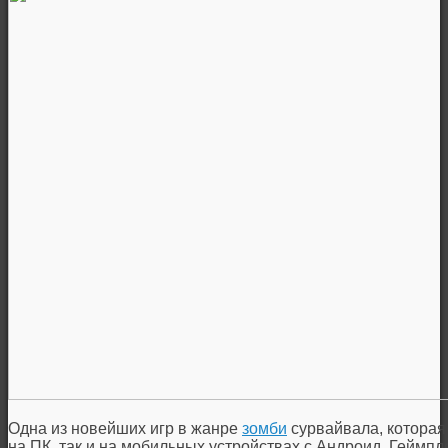
Одна из новейших игр в жанре
зомби
сурвайвала, которая
на ПК, так и на мобильных устройствах с Андроид. Геймпле