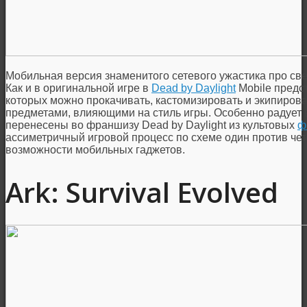
Мобильная версия знаменитого сетевого ужастика про св
Как и в оригинальной игре в
Dead by Daylight
Mobile предс
которых можно прокачивать, кастомизировать и экипиро
предметами, влияющими на стиль игры. Особенно радует 
перенесены во франшизу Dead by Daylight из культовых
ф
ассиметричный игровой процесс по схеме один против че
возможности мобильных гаджетов.
Ark: Survival Evolved