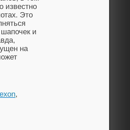
то известно
отах. Это
лняться
 шапочек и
вда,
пущен на
может
exon
,