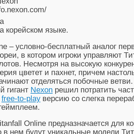
Nexon
/tfo.nexon.com/
а
а корейском языке.
ine
– условно-бесплатный аналог пер
ореи, в котором игроки управляют Т
лотов. Несмотря на высокую конкуре
серия цветет и пахнет, причем настол
начинают отделяться побочные ветви.
й гигант
Nexon
решил потратить част
а
free-to-play
версию со слегка перера
 геймплеем.
itanfall Online
предназначается для к
о в нем будут уникальные модели Тит