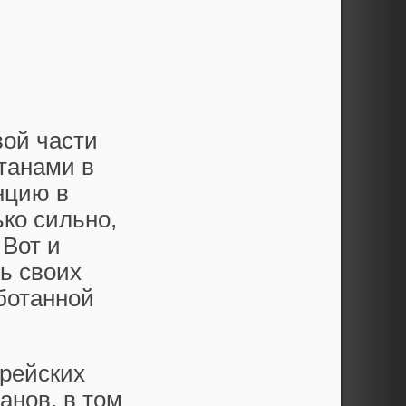
вой части
итанами в
нцию в
ько сильно,
 Вот и
ь своих
ботанной
орейских
анов, в том