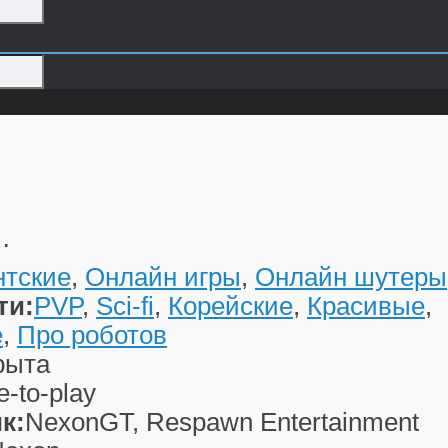
…
нтские
,
Онлайн игры
,
Онлайн шутеры
ти:
PVP
,
Sci-fi
,
Корейские
,
Красивые
,
е
,
Про роботов
рыта
e-to-play
к:
NexonGT, Respawn Entertainment