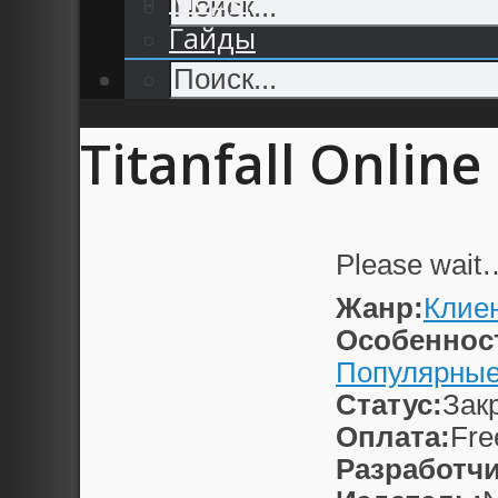
Гайды
Titanfall Online
Please wait
Жанр:
Клие
Особеннос
Популярны
Статус:
Зак
Оплата:
Fre
Разработчи