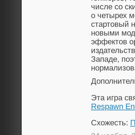
числе со ск
о четырех м
стартовый н
новыми мод
эффектов о
издательств
Западе, поэ
нормализов
Дополнител
Эта игра с
Respawn Ent
Схожесть:
П