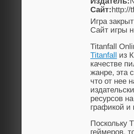
Издатель:
Сайт:
http:/
Игра закрыт
Сайт игры н
Titanfall Onl
Titanfall
из К
качестве пи
жанре, эта 
что от нее 
издательски
ресурсов н
графикой и
Поскольку
T
геймеров, т