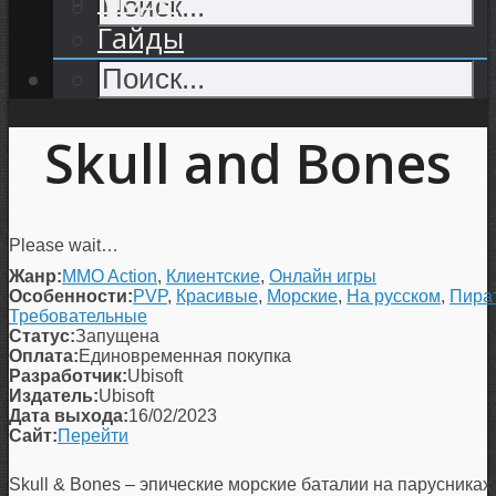
Гайды
Skull and Bones
Please wait…
Жанр:
MMO Action
,
Клиентские
,
Онлайн игры
Особенности:
PVP
,
Красивые
,
Морские
,
На русском
,
Пира
Требовательные
Статус:
Запущена
Оплата:
Единовременная покупка
Разработчик:
Ubisoft
Издатель:
Ubisoft
Дата выхода:
16/02/2023
Сайт:
Перейти
Skull & Bones – эпические морские баталии на парусниках