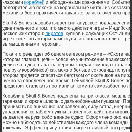
классами
кораблей
и абордажными сражениями. События и
подозрительно похожи на корабельные битвы из Assassin’s 
механика боев практически такая же, за исключением про
Skull & Bones разрабатывает сингапурское подразделени
удивительного в том, что место действия игры – Индийски
нескольких сторон:
пиратов
, купцов и служащих Ост-Индий
игре сюжет, но авторы намекнули, что пользователи встре
вымышленными героями.
Пока что речь идет об одном сетевом режиме – «Охоте на 
котором главная цель – вовсе не уничтожение вражеског
делится на два этапа: на первом каждая команда стараетс
под руку корабликов) как можно больше сокровищ, попутно
втором придется спасаться бегством от охотников на пир
нужно за определенное время. Геймплей Skull & Bones по
предстоит отвлекать противника, кому-то самозабвенно лу
Корабли в Skull & Bones поделены на три класса: мощные
таранами и юркие шлюпы с дальнобойными пушками. При
принимать во внимание направление, силу ветра, инерцию
управления кораблем нужны слаженные действия игроков,
выдается на руки собственное судно. Оформлено оно на п
можно наблюдать за действиями каждого члена команды, в
такелажа. Эффект присутствия в игре отличный, что редк