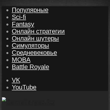
Популярные
Sci-fi
Fantasy
Онлайн стратегии
Онлайн шутеры
Симуляторы
Средневековье
MOBA
Battle Royale
VK
YouTube