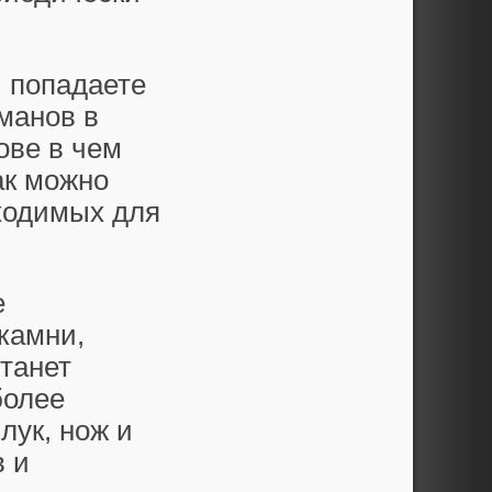
ы попадаете
рманов в
ове в чем
ак можно
ходимых для
е
камни,
танет
более
лук, нож и
в и