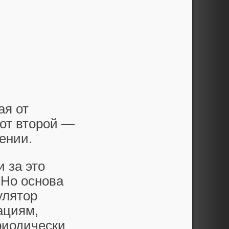
ая от
а от второй —
ении.
 за это
 Но основа
улятор
ациям,
риодически