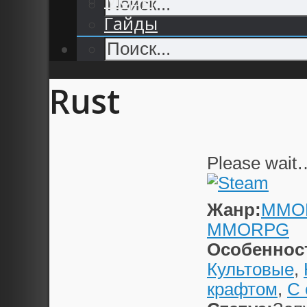
Гайды
Rust
Please wait
Жанр:
MMO
MMORPG
Особеннос
Культовые
,
крафтом
,
С 