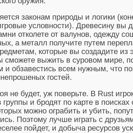
кого оружия.
яется законам природы и логики (кон
игровые условности). Древесину вы д
амни отколете от валунов, одежду со
ых, а металл получите путем перепл
редметам, которые вы создадите из 
ы сможете выжить в суровом мире, п
м и обзавестись всем нужным, что п
 непрошеных гостей.
оя не будет, уж поверьте. В Rust игро
 группы и бродят по карте в поисках
оторых можно ограбить и убить, попу
сь. Поэтому лучше играть с друзьям
еселее пойдет, и добыча ресурсов уск