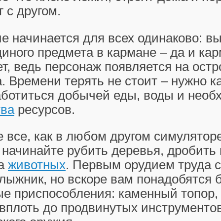
г с другом.
 начинается для всех одинаково: в
диного предмета в кармане – да и ка
т, ведь персонаж появляется на остр
. Времени терять не стоит – нужно к
аботиться добычей еды, воды и необ
тва
ресурсов.
 все, как в любом другом симулятор
начинайте рубить деревья, дробить 
на
животных
. Первым орудием труда с
лыжник, но вскоре вам понадобятся 
 приспособления: каменный топор, 
 вплоть до продвинутых инструменто