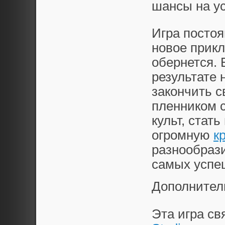
шансы на у
Игра постоя
новое прикл
обернется. 
результате
закончить с
пленником с
культ, стат
огромную
к
разнообрази
самых успе
Дополнител
Эта игра с