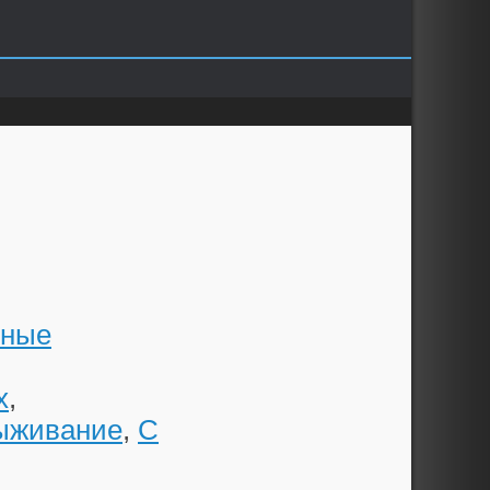
тные
x
,
ыживание
,
С