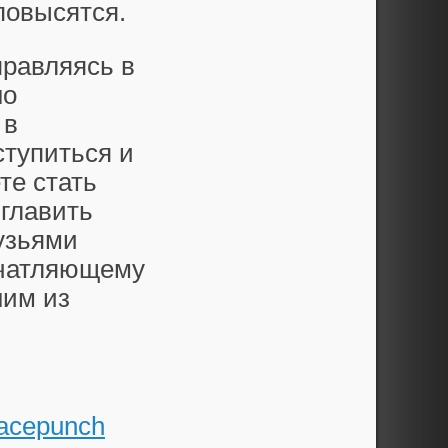
повысятся.
правляясь в
но
 в
ступиться и
те стать
зглавить
рузьями
ечатляющему
ним из
acepunch