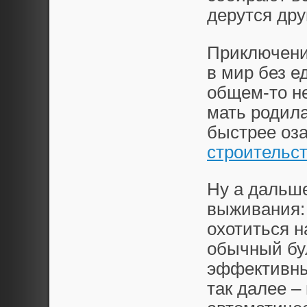
дерутся дру
Приключение
в мир без е
общем-то не
мать родила
быстрее оз
строительс
Ну а дальше
выживания: 
охотиться 
обычный бу
эффективные
так далее –