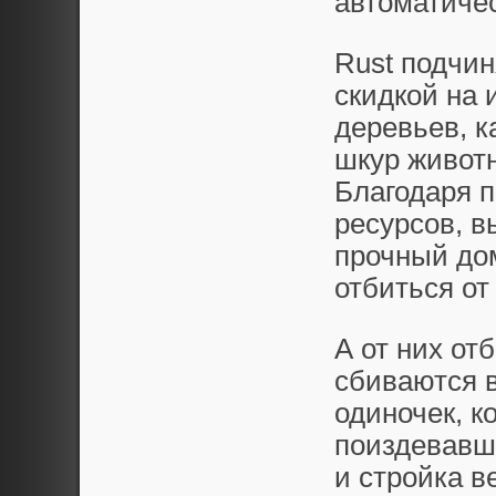
автоматичес
Rust подчин
скидкой на 
деревьев, к
шкур животн
Благодаря п
ресурсов, в
прочный до
отбиться от
А от них отб
сбиваются в
одиночек, к
поиздевавши
и стройка в