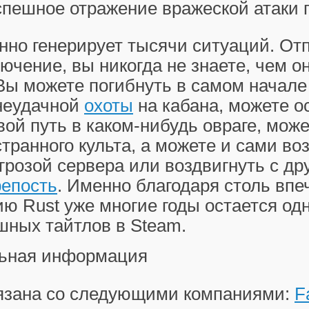
спешное отражение вражеской атаки 
нно генерирует тысячи ситуаций. От
ючение, вы никогда не знаете, чем о
Вы можете погибнуть в самом начале
 неудачной
охоты
на кабана, можете о
вой путь в каком-нибудь овраге, може
транного культа, а можете и сами во
ь грозой сервера или воздвигнуть с д
репость
. Именно благодаря столь вп
ю Rust уже многие годы остается од
шных тайтлов в Steam.
ьная информация
вязана со следующими компаниями:
F