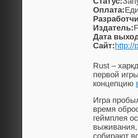
Статус:
Зап
Оплата:
Еди
Разработчи
Издатель:
F
Дата выход
Сайт:
http:/
Rust – харк
первой игр
концепцию
Игра пробыл
время обро
геймплея ос
выживания, 
собирают вс