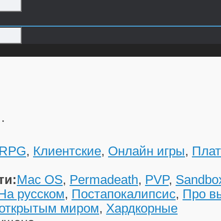
…
RPG
,
Клиентские
,
Онлайн игры
,
Пла
ти:
Mac OS
,
Permadeath
,
PVP
,
Sandbo
На русском
,
Постапокалипсис
,
Про в
открытым миром
,
Хардкорные