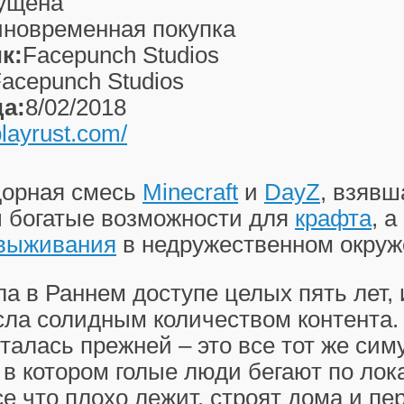
ущена
новременная покупка
к:
Facepunch Studios
acepunch Studios
а:
8/02/2018
/playrust.com/
дорная смесь
Minecraft
и
DayZ
, взявш
ы богатые возможности для
крафта
, 
выживания
в недружественном окруж
а в Раннем доступе целых пять лет, и
сла солидным количеством контента.
талась прежней – это все тот же сим
в котором голые люди бегают по лок
е что плохо лежит, строят дома и пе