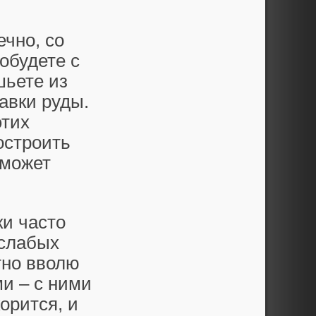
ечно, со
обудете с
шьете из
авки руды.
этих
остроить
оможет
ки часто
 слабых
тно вволю
и – с ними
орится, и