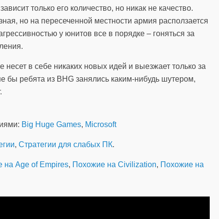
ависит только его количество, но никак не качество.
зная, но на пересеченной местности армия расползается
 агрессивностью у юнитов все в порядке – гоняться за
ления.
 не несет в себе никаких новых идей и выезжает только за
ше бы ребята из BHG занялись каким-нибудь шутером,
.
ниями:
Big Huge Games
,
Microsoft
егии
,
Стратегии для слабых ПК
.
 на Age of Empires
,
Похожие на Civilization
,
Похожие на