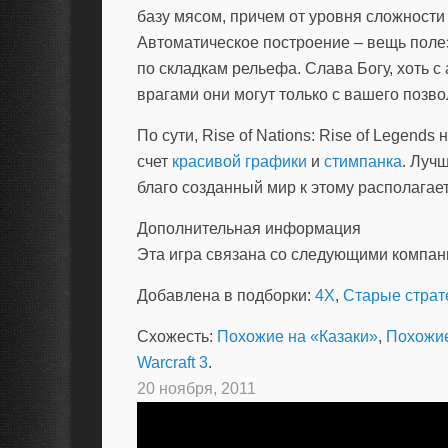
базу мясом, причем от уровня сложности з
Автоматическое построение – вещь поле
по складкам рельефа. Слава Богу, хоть с
врагами они могут только с вашего позво
По сути, Rise of Nations: Rise of Legends
счет
красивой графики
и
стимпанка
. Луч
благо созданный мир к этому располагает
Дополнительная информация
Эта игра связана со следующими компа
Добавлена в подборки:
4X
,
Старые страт
Схожесть:
Похожие на «Казаки»
,
Похожие
Warcraft 3
.
20 ноября, 2011