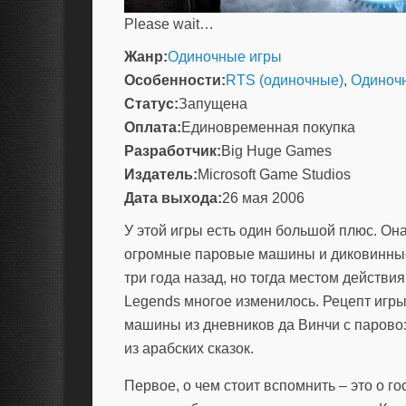
Please wait…
Жанр:
Одиночные игры
Особенности:
RTS (одиночные)
,
Одиночн
Статус:
Запущена
Оплата:
Единовременная покупка
Разработчик:
Big Huge Games
Издатель:
Microsoft Game Studios
Дата выхода:
26 мая 2006
У этой игры есть один большой плюс. Она
огромные паровые машины и диковинные 
три года назад, но тогда местом действ
Legends многое изменилось. Рецепт игры
машины из дневников да Винчи с паровоз
из арабских сказок.
Первое, о чем стоит вспомнить – это о 