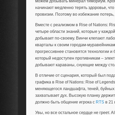
можем добывать минерал тимориум. Кром
начинают медленно терять здоровье, что
провизии. Поэтому во избежание потерь,
Вместе с реализмом в Rise of Nations: R
четыре области знаний, которые у каждо
добывает по-своему. Винчи клепают лаб
кварталы к своим городам-муравейникам
прогрессивнее становятся технологии и 
который недоступен противникам – элект
добывают караваны, снующие между сто
В отличие от сценария, который был под
графика в Rise of Nations: Rise of Legen
меняющегося ландшафта, теней, буйных
захватывает дух. Высокую планку держит
должно быть общение игрока с
RTS
в 21 
Увы, но все остальное сердце не греет. A