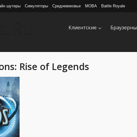
айн шутеры
Симуляторы
Средневековье
MOBA
Battle Royale
Клиентские
Браузерны
ions: Rise of Legends