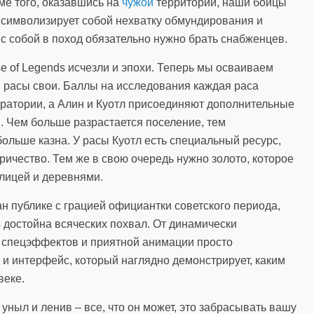
е того, оказавшись на
чужой
территории, наши бойцы
 символизирует собой нехватку обмундирования и
 с собой в поход обязательно нужно брать снабженцев.
ise of Legends исчезли и эпохи. Теперь мы осваиваем
й расы свои. Баллы на исследования каждая раса
оратории, а Алин и Куотл присоединяют дополнительные
. Чем больше разрастается поселение, тем
больше казна. У расы Куотл есть специальный ресурс,
ричество. Тем же в свою очередь нужно золото, которое
лицей и деревнями.
ан публике с грацией официантки советского периода,
ds достойна всяческих похвал. От динамически
 спецэффектов и приятной анимации просто
 и интерфейс, который наглядно демонстрирует, каким
веке.
I уныл и ленив – все, что он может, это забрасывать вашу