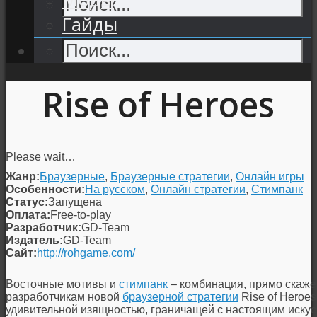
Гайды
Rise of Heroes
Please wait…
Жанр:
Браузерные
,
Браузерные стратегии
,
Онлайн игры
Особенности:
На русском
,
Онлайн стратегии
,
Стимпанк
Статус:
Запущена
Оплата:
Free-to-play
Разработчик:
GD-Team
Издатель:
GD-Team
Сайт:
http://rohgame.com/
Восточные мотивы и
стимпанк
– комбинация, прямо скаж
разработчикам новой
браузерной стратегии
Rise of Heroes
удивительной изящностью, граничащей с настоящим искусс