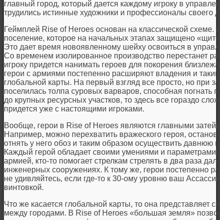
главный город, который дается каждому игроку в управлен
трудились истинные художники и профессионалы своего д
Геймплей Rise of Heroes основан на классической схеме. 
поселение, которое на начальных этапах защищено «щито
Это дает время новоявленному шейху освоиться в управл
Со временем изолированное производство перестанет ра
игроку придется нанимать героев для покорения близлежа
герои с армиями постепенно расширяют владения и так
глобальной карты. На первый взгляд все просто, но при за
поселилась толпа суровых варваров, способная погнать г
до крупных ресурсных участков, то здесь все гораздо слож
придется уже с настоящими игроками.
Вообще, герои в Rise of Heroes являются главными затей
Например, можно перехватить вражеского героя, останови
отнять у него обоз и таким образом осуществить давнюю 
Каждый герой обладает своими умениями и параметрами. 
армией, кто-то помогает стрелкам стрелять в два раза дал
инженерных сооружениях. К тому же, герои постепенно раз
не удивляйтесь, если где-то к 30-ому уровню ваш Ассасси
винтовкой.
Что же касается глобальной карты, то она представляет с
между городами. В Rise of Heroes «большая земля» позвол