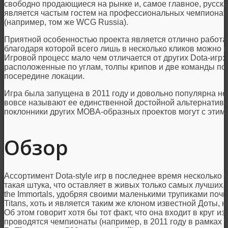
свободно продающиеся на рынке и, самое главное, русская 
является частым гостем на профессиональных чемпиона
(например, том же WCG Russia).
Приятной особенностью проекта является отлично работ
благодаря которой всего лишь в несколько кликов можно н
Игровой процесс мало чем отличается от других Dota-игр: 
расположенные по углам, толпы крипов и две команды по
посередине локации.
Игра была запущена в 2011 году и довольно популярна не т
вовсе называют ее единственной достойной альтернатив
поклонники других MOBA-образных проектов могут с этим 
Обзор
Ассортимент Dota-style игр в последнее время несколько 
такая штука, что оставляет в живых только самых лучших,
the Immortals, удобряя своими маленькими трупиками почв
Titans, хоть и является таким же клоном известной Доты, н
Об этом говорит хотя бы тот факт, что она входит в круг и
проводятся чемпионаты (например, в 2011 году в рамках