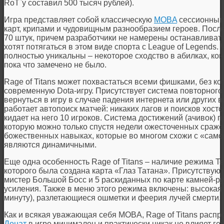
RoT`у составил 500 тысяч рублей).
Игра представляет собой классическую
MOBA
сессионными
карт, крипами и чудовищным разнообразием героев. После
70 штук, причем разработчики не намерены останавливать
хотят потягаться в этом виде спорта с League of Legends. 
полностью уникальны – некоторое сходство в абилках, ко
пока что замечено не было.
Rage of Titans может похвастаться всеми фишками, без ко
современную Dota-игру. Присутствует система повторног
вернуться в игру в случае падения интернета или других 
работает автопоиск матчей: никаких лагов и поисков хосто
кидает на него 10 игроков. Система достижений (ачивок) п
которую можно только спустя недели ожесточенных сражен
божественных навыках, которые во многом схожи с «самон
являются динамичными.
Еще одна особенность Rage of Titans – наличие режима T
которого была создана карта «Глаз Татана». Присутствуют 
мистер Большой Босс и 5 раскиданных по карте камней-
усиления. Также в меню этого режима включены: высокая 
минуту), разлетающиеся ошметки и феерия лучей смерти.
Как и всякая уважающая себя MOBA, Rage of Titans расп
Донат
в игре минимален и практически никак не влияет ге