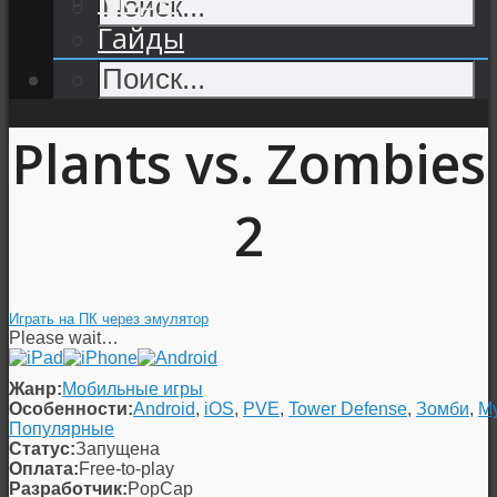
Гайды
Plants vs. Zombies
2
Играть на ПК через эмулятор
Please wait…
Жанр:
Мобильные игры
Особенности:
Android
,
iOS
,
PVE
,
Tower Defense
,
Зомби
,
М
Популярные
Статус:
Запущена
Оплата:
Free-to-play
Разработчик:
PopCap