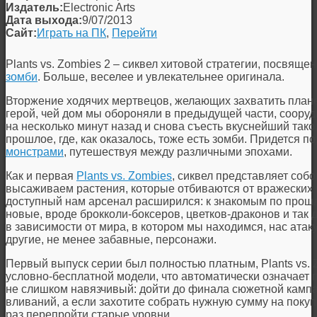
Издатель:
Electronic Arts
Дата выхода:
9/07/2013
Сайт:
Играть на ПК
,
Перейти
Plants vs. Zombies
2 – сиквел хитовой стратегии, посвяще
зомби
. Больше, веселее и увлекательнее оригинала.
Вторжение ходячих мертвецов, желающих захватить планет
герой, чей дом мы обороняли в предыдущей части, соору
на несколько минут назад и снова съесть вкуснейший тако
прошлое, где, как оказалось, тоже есть зомби. Придется п
монстрами
, путешествуя между различными эпохами.
Как и первая
Plants vs. Zombies
, сиквел представляет соб
высаживаем растения, которые отбиваются от вражеских 
доступный нам арсенал расширился: к знакомым по прош
новые, вроде брокколи-боксеров, цветков-драконов и так 
в зависимости от мира, в котором мы находимся, нас атак
другие, не менее забавные, персонажи.
Первый выпуск серии был полностью платным, Plants vs. 
условно-бесплатной модели, что автоматически означает 
не слишком навязчивый: дойти до финала сюжетной камп
вливаний, а если захотите собрать нужную сумму на покуп
раз перепройти старые уровни.