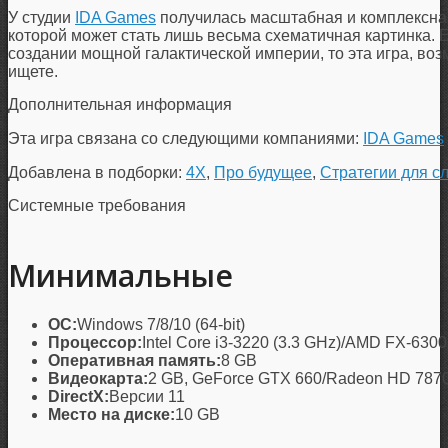
У студии
IDA Games
получилась масштабная и комплексная
которой может стать лишь весьма схематичная картинка. Е
создании мощной галактической империи, то эта игра, воз
ищете.
Дополнительная информация
Эта игра связана со следующими компаниями:
IDA Games
Добавлена в подборки:
4X
,
Про будущее
,
Стратегии для с
Системные требования
Минимальные
ОС:
Windows 7/8/10 (64-bit)
Процессор:
Intel Core i3-3220 (3.3 GHz)/AMD FX-6300
Оперативная память:
8 GB
Видеокарта:
2 GB, GeForce GTX 660/Radeon HD 787
DirectX:
Версии 11
Место на диске:
10 GB