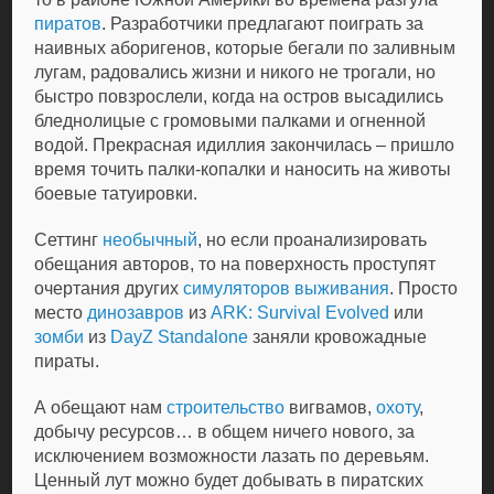
пиратов
. Разработчики предлагают поиграть за
наивных аборигенов, которые бегали по заливным
лугам, радовались жизни и никого не трогали, но
быстро повзрослели, когда на остров высадились
бледнолицые с громовыми палками и огненной
водой. Прекрасная идиллия закончилась – пришло
время точить палки-копалки и наносить на животы
боевые татуировки.
Сеттинг
необычный
, но если проанализировать
обещания авторов, то на поверхность проступят
очертания других
симуляторов выживания
. Просто
место
динозавров
из
ARK: Survival Evolved
или
зомби
из
DayZ Standalone
заняли кровожадные
пираты.
А обещают нам
строительство
вигвамов,
охоту
,
добычу ресурсов… в общем ничего нового, за
исключением возможности лазать по деревьям.
Ценный лут можно будет добывать в пиратских