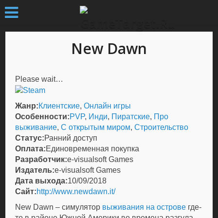
New Dawn
Please wait…
Жанр:
Клиентские
,
Онлайн игры
Особенности:
PVP
,
Инди
,
Пиратские
,
Про
выживание
,
С открытым миром
,
Строительство
Статус:
Ранний доступ
Оплата:
Единовременная покупка
Разработчик:
e-visualsoft Games
Издатель:
e-visualsoft Games
Дата выхода:
10/09/2018
Сайт:
http://www.newdawn.it/
New Dawn – симулятор
выживания на острове
где-
то в районе Южной Америки во времена разгула