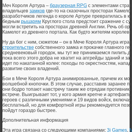
Меч Короля Артура –
браузерная RPG
c элементами страт
владельцев
замков
где-то на сказочных просторах Камел
разработчиков легенда о короле Артуре превратилась в ка
бедным
рыцарям
Круглого стола предстоит сражение с су
могли встретить на просторах древней Англии. Речь об ор
Камелот из древнего портала. Как будто жителям королев
Ну да бог с ним, сюжетом – он в Мече Короля Артура играе
строительстве
собственного замка и прокачке главного г
средневековый городок, мы тут же принимаемся пилить де
пока всего этого добра не хватит на апгрейды зданий и з
идет по накатанной колее: походы по окрестностям, напад
развитие своих владений.
Бои в Мече Короля Артура анимированные, причем их мо
волшебной кнопочки. В этом случае, расставив заранее по
они бодро топают навстречу таким же отрядам противника
встрече. Выигрывает тот, у кого армия крепче и артефакты
героев с различными умениями и 19 видов войск, включа
бесплатный, но для комфортной игры рекомендуется позол
пойдут гораздо быстрее.
Дополнительная информация
Эта игра связана со следующими компаниями:
3i Games
,
M